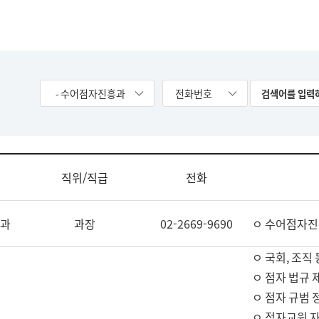
- 수어점자진흥과
전화번호
직위/직급
전화
과
과장
02-2669-9690
ㅇ 수어점자진
ㅇ 국회, 조직 
ㅇ 점자 법규 
ㅇ 점자 규범 
ㅇ 점자교원 