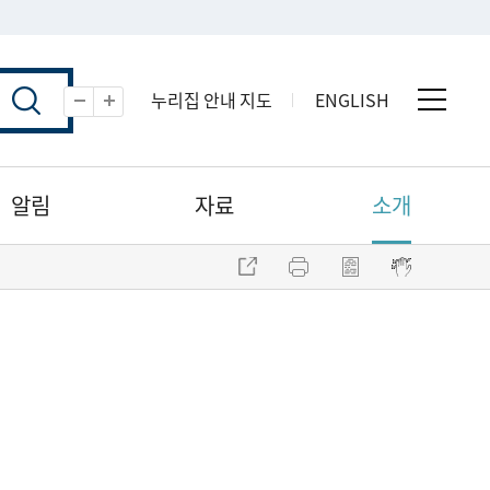
누리집 안내 지도
ENGLISH
전체 
축소
확대
알림
자료
소개
주소 복사
프린트
점자파일 내려받기
점자뷰어 보