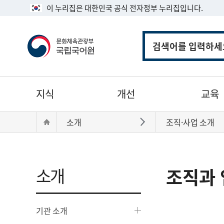
이 누리집은 대한민국 공식 전자정부 누리집입니다.
통
합
검
색
주
지식
개선
교육
메
뉴
현
Home
소개
조직·사업 소개
바로가기
재
위
치:
소개
조직과 
기관 소개