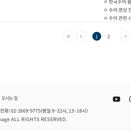
ㅇ 한국수어 활
ㅇ 수어 영상 
ㅇ 수어 관련 
첫 페이지
이전 페이지
1
2
Yout
오시는 길
전화: 02-2669-9775(평일 9~12시, 13~18시)
guage ALL RIGHTS RESERVED.