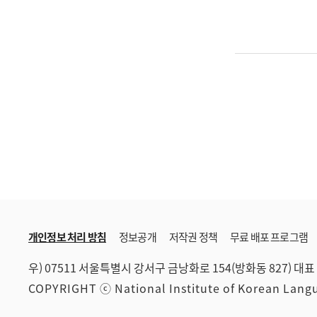
개인정보 처리 방침
정보공개
저작권 정책
무료 배포 프로그램
우) 07511 서울특별시 강서구 금낭화로 154(방화동 827)
대표 
COPYRIGHT ⓒ National Institute of Korean Lan