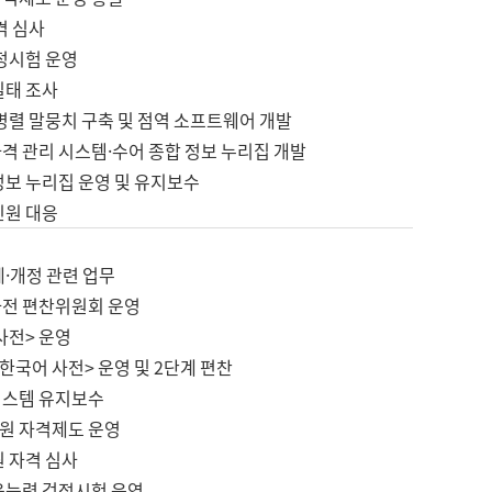
격 심사
검정시험 운영
실태 조사
병렬 말뭉치 구축 및 점역 소프트웨어 개발
격 관리 시스템·수어 종합 정보 누리집 개발
정보 누리집 운영 및 유지보수
민원 대응
제·개정 관련 업무
사전 편찬위원회 운영
사전> 운영
한국어 사전> 운영 및 2단계 편찬
시스템 유지보수
원 자격제도 운영
원 자격 심사
육능력 검정시험 운영