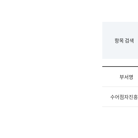
국
립
국
어
원
F
항목 검색
조
o
직
r
도
m
국
어
부서명
원
원
조
장
수어점자진흥
직
기
및
획
업
연
무
수
소
부
개
기