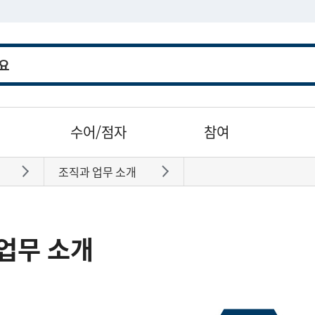
수어/점자
참여
조직과 업무 소개
바로가기
바로가기
업무 소개