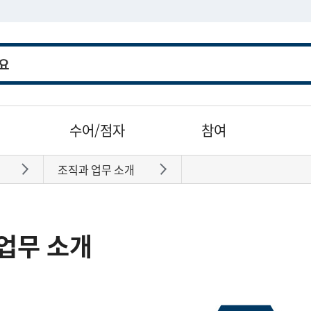
수어/점자
참여
조직과 업무 소개
바로가기
바로가기
업무 소개