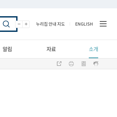
누리집 안내 지도
ENGLISH
전체 
축소
확대
알림
자료
소개
주소 복사
프린트
점자파일 내려받기
점자뷰어 보