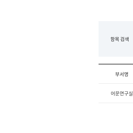
국
립
국
어
원
F
항목 검색
조
o
직
r
도
m
국
어
부서명
원
원
조
장
어문연구실
직
기
및
획
업
연
무
수
소
부
개
기