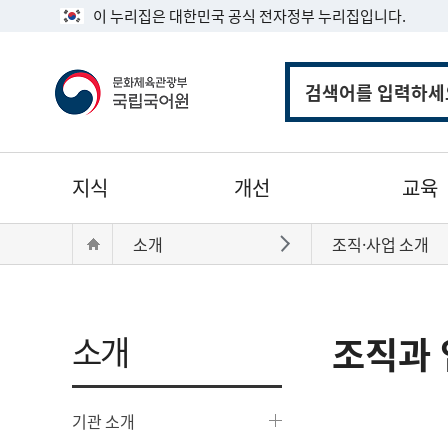
이 누리집은 대한민국 공식 전자정부 누리집입니다.
통
합
검
색
주
지식
개선
교육
메
뉴
현
Home
소개
조직·사업 소개
바로가기
재
위
치:
소개
조직과 
기관 소개