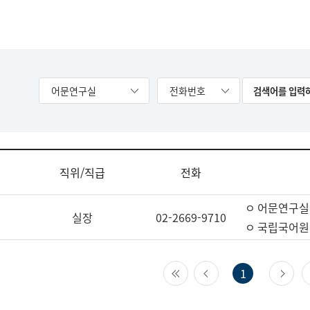
어문연구실
전화번호
직위/직급
전화
ㅇ 어문연구실
실장
02-2669-9710
ㅇ 국립국어원
첫 페이지
이전 페이지
다
1