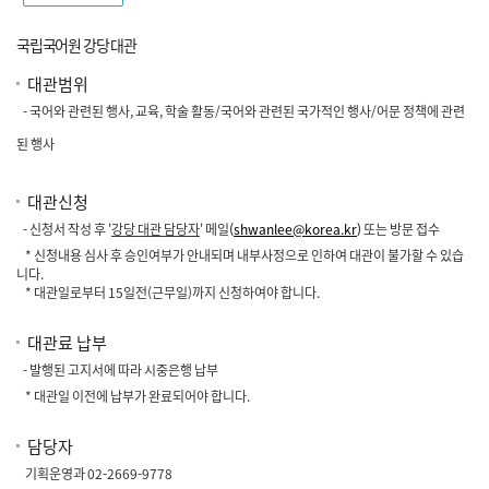
국립국어원 강당 대관
대관범위
- 국어와 관련된 행사, 교육, 학술 활동/국어와 관련된 국가적인 행사/어문 정책에 관련
된 행사
대관신청
- 신청서 작성 후
'
강당 대관 담당자
'
메일
(
shwanlee@korea.kr
)
또는 방문 접수
* 신청내용 심사 후 승인여부가 안내되며 내부사정으로 인하여 대관이 불가할 수 있습
니다.
* 대관일로부터 15일전(근무일)까지 신청하여야 합니다.
대관료 납부
- 발행된 고지서에 따라 시중은행 납부
* 대관일 이전에 납부가 완료되어야 합니다.
담당자
기획운영과 02-2669-9778