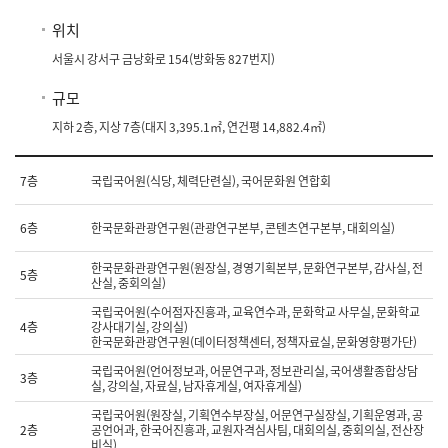
위치
서울시 강서구 금낭화로 154(방화동 827번지)
규모
지하 2층, 지상 7층(대지 3,395.1㎡, 연건평 14,882.4㎡)
시
7층
국립국어원(식당, 체력단련실), 국어문화원 연합회
설
안
내
6층
한국문화관광연구원(관광연구본부, 콘텐츠연구본부, 대회의실)
(7
층,
6
한국문화관광연구원(원장실, 경영기획본부, 문화연구본부, 감사실, 전
5층
산실, 중회의실)
층,
5
국립국어원(수어점자진흥과, 교육연수과, 문화학교 사무실, 문화학교
층,
4층
강사대기실, 강의실)
4
한국문화관광연구원(데이터정책센터, 정책자료실, 문화영향평가단)
층,
3
국립국어원(언어정보과, 어문연구과, 정보관리실, 국어생활종합상담
3층
실, 강의실, 자료실, 남자휴게실, 여자휴게실)
층,
2
국립국어원(원장실, 기획연수부장실, 어문연구실장실, 기획운영과, 공
층,
2층
공언어과, 한국어진흥과, 교원자격심사팀, 대회의실, 중회의실, 전산장
중
비실)