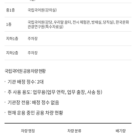
1
층,
중1층
국립국어원(강의실)
1
층,
국립국어원(강당, 우리말 꿈터, 전시 체험관, 방재실, 당직실), 한국문화
지
1층
관광연구원(특수자료실)
하
1
층,
지하1층
주차장
지
하
지하2층
주차장
2
층)
국립국어원 공용 차량 현황
기관 배정 정수: 2대
주 사용 용도: 업무용(업무 연락, 업무 출장, 사송 등)
기관장 전용: 배정 정수 없음
현재 운용 중인 공용 차량 현황
차량 명칭
차량 분류
배기량