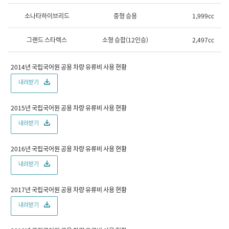
현
소나타하이브리드
중형 승용
1,999cc
재
운
용
그랜드 스타렉스
소형 승합(12인승)
2,497cc
중
인
공
2014년 국립국어원 공용 차량 유류비 사용 현황
용
차
내려받기
량
현
황
2015년 국립국어원 공용 차량 유류비 사용 현황
(차
량
내려받기
명
칭,
차
2016년 국립국어원 공용 차량 유류비 사용 현황
량
내려받기
분
류,
배
2017년 국립국어원 공용 차량 유류비 사용 현황
기
량,
내려받기
차
량
등