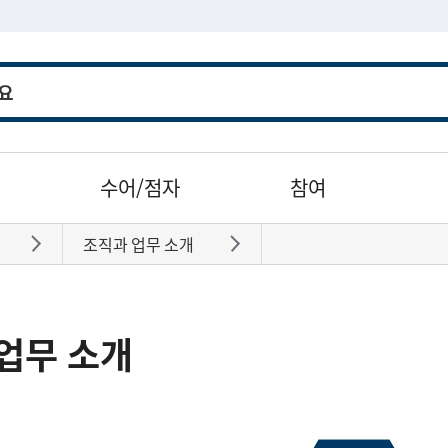
수어/점자
참여
조직과 업무 소개
바로가기
바로가기
업무 소개