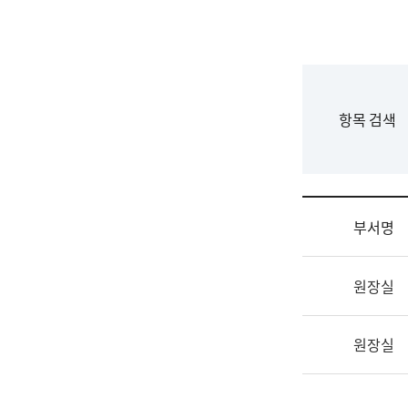
국
립
국
어
원
F
항목 검색
조
o
직
r
도
m
국
어
부서명
원
원
조
장
원장실
직
기
및
획
업
연
원장실
무
수
소
부
개
기