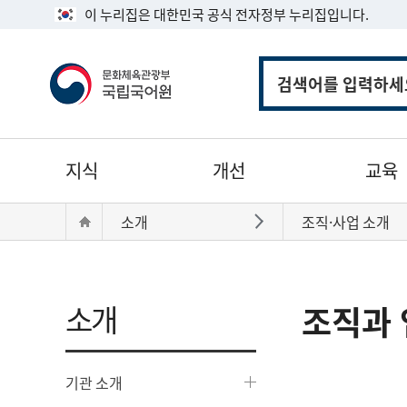
이 누리집은 대한민국 공식 전자정부 누리집입니다.
통
합
검
색
주
지식
개선
교육
메
뉴
현
Home
소개
조직·사업 소개
바로가기
재
위
치:
소개
조직과 
기관 소개