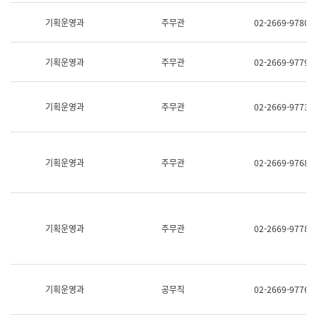
명,
교
직
기획운영과
주무관
02-2669-9780
육
위/
연
직
수
급,
과
기획운영과
주무관
02-2669-9779
전
어
화,
문
담
연
당
기획운영과
주무관
02-2669-9773
구
업
실
무)
어
문
연
기획운영과
주무관
02-2669-9768
구
과
어
문
연
구
기획운영과
주무관
02-2669-9778
과
(사
전
팀)
언
기획운영과
공무직
02-2669-9776
어
정