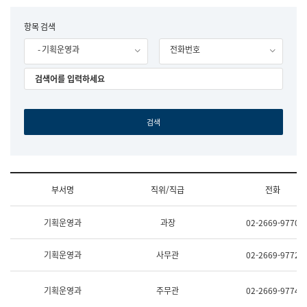
립
국
F
항목 검색
어
o
원
- 기획운영과
전화번호
r
조
m
직
도
국
어
원
원
장
기
획
연
수
부서명
직위/직급
전화
부
기
조
획
기획운영과
과장
02-2669-9770
직
운
및
영
업
과
기획운영과
사무관
02-2669-9772
무
공
소
공
개
언
기획운영과
주무관
02-2669-9774
(부
어
서
과