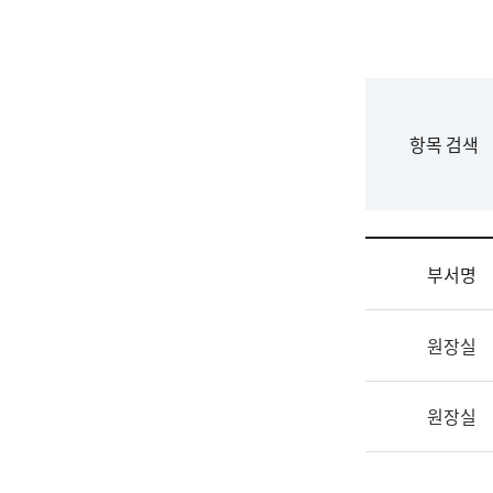
국
립
국
어
원
F
항목 검색
조
o
직
r
도
m
국
어
부서명
원
원
조
장
원장실
직
기
및
획
업
연
원장실
무
수
소
부
개
기