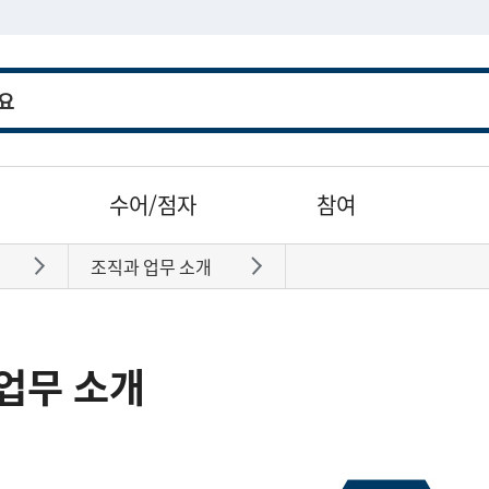
수어/점자
참여
조직과 업무 소개
바로가기
바로가기
업무 소개