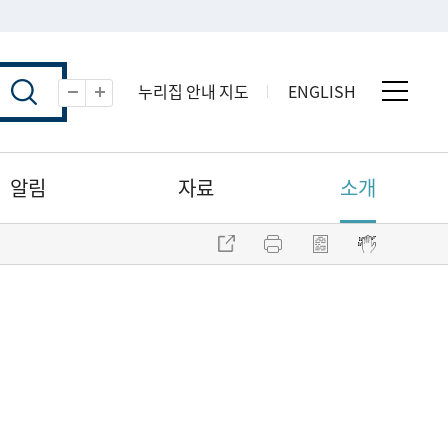
누리집 안내 지도
ENGLISH
전체 
축소
확대
알림
자료
소개
주소 복사
프린트
점자파일 내려받기
점자뷰어 보