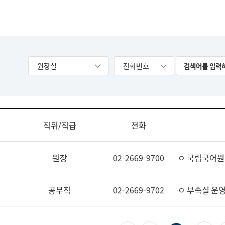
원장실
전화번호
직위/직급
전화
원장
02-2669-9700
ㅇ 국립국어원
공무직
02-2669-9702
ㅇ 부속실 운