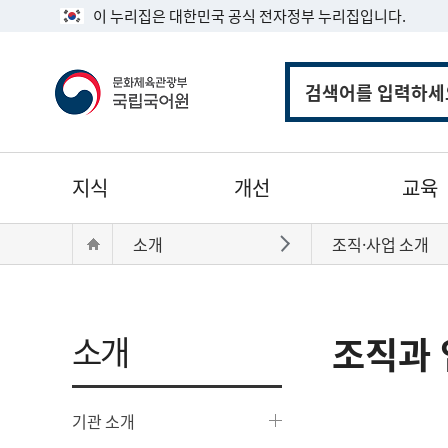
이 누리집은 대한민국 공식 전자정부 누리집입니다.
통
합
검
색
주
지식
개선
교육
메
뉴
현
Home
소개
조직·사업 소개
바로가기
재
위
치:
소개
조직과 
기관 소개