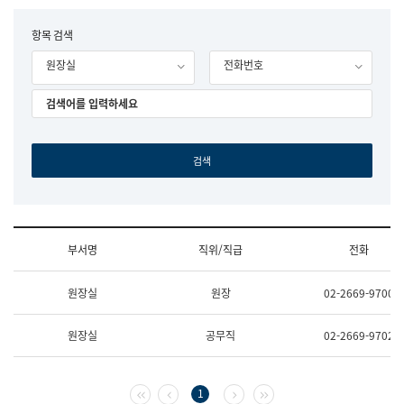
립
국
F
항목 검색
어
o
원
원장실
전화번호
r
조
m
직
도
국
어
원
원
장
기
획
연
수
부서명
직위/직급
전화
부
기
조
획
원장실
원장
02-2669-9700
직
운
및
영
업
과
원장실
공무직
02-2669-9702
무
공
소
공
개
언
(부
어
첫 페이지
이전 페이지
다음 페이지
마지막 페이지
1
서
과