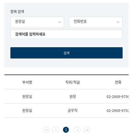
립
국
F
항목 검색
어
o
원
원장실
전화번호
r
조
m
직
도
국
어
원
원
장
기
획
연
수
부서명
직위/직급
전화
부
기
조
획
원장실
원장
02-2669-9700
직
운
및
영
업
과
원장실
공무직
02-2669-9702
무
공
소
공
개
언
(부
어
첫 페이지
이전 페이지
다음 페이지
마지막 페이지
1
서
과