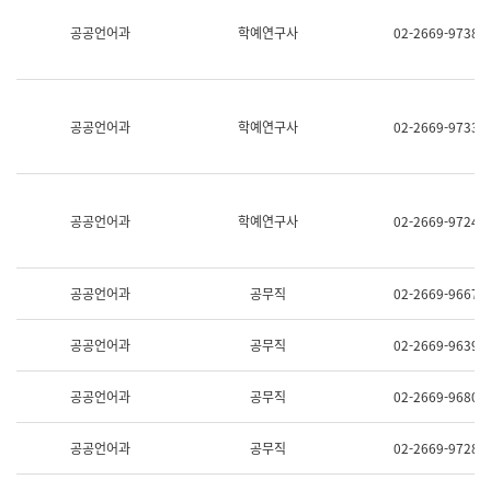
명,
교
공공언어과
학예연구사
02-2669-9738
직
육
위/
연
직
수
급,
과
전
어
공공언어과
학예연구사
02-2669-9733
화,
문
담
연
당
구
업
실
무)
어
공공언어과
학예연구사
02-2669-9724
문
연
구
과
공공언어과
공무직
02-2669-9667
어
문
연
공공언어과
공무직
02-2669-9639
구
과
(사
공공언어과
공무직
02-2669-9680
전
팀)
언
공공언어과
공무직
02-2669-9728
어
정