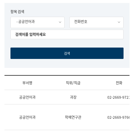
립
국
F
항목 검색
어
o
원
- 공공언어과
전화번호
r
조
m
직
도
국
어
원
원
장
기
획
연
수
부서명
직위/직급
전화
부
기
조
획
공공언어과
과장
02-2669-9721
직
운
및
영
업
과
무
공
공공언어과
학예연구관
02-2669-9766
소
공
개
언
(부
어
서
과