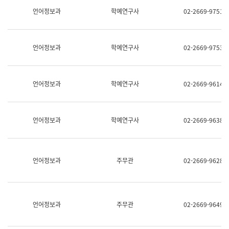
명,
교
언어정보과
학예연구사
02-2669-9751
직
육
위/
연
직
수
급,
과
언어정보과
학예연구사
02-2669-9753
전
어
화,
문
담
연
당
구
언어정보과
학예연구사
02-2669-9614
업
실
무)
어
문
연
언어정보과
학예연구사
02-2669-9638
구
과
어
문
연
언어정보과
주무관
02-2669-9628
구
과
(사
전
팀)
언어정보과
주무관
02-2669-9649
언
어
정