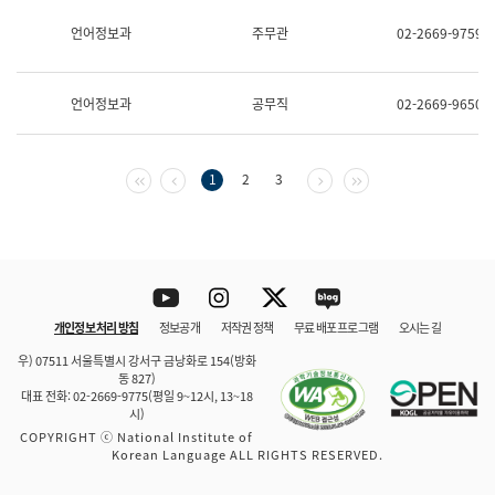
보
과
언어정보과
주무관
02-2669-9759
한
국
어
언어정보과
공무직
02-2669-9650
진
흥
과
수
첫 페이지
이전 페이지
다음 페이지
마지막 페이지
1
2
3
어
점
자
진
흥
과
Youtube
Instagram
Twitter
blog
개인정보 처리 방침
정보공개
저작권 정책
무료 배포 프로그램
오시는 길
바로 가기
문체부와 소속기관
우) 07511 서울특별시 강서구 금낭화로 154(방화
동 827)
대표 전화: 02-2669-9775(평일 9~12시, 13~18
시)
COPYRIGHT ⓒ National Institute of
Korean Language ALL RIGHTS RESERVED.