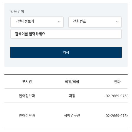
립
국
F
항목 검색
어
o
원
- 언어정보과
전화번호
r
조
m
직
도
국
어
원
원
장
기
획
연
수
부서명
직위/직급
전화
부
기
조
획
언어정보과
과장
02-2669-9750
직
운
및
영
업
과
무
공
언어정보과
학예연구관
02-2669-9754
소
공
개
언
(부
어
서
과