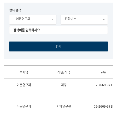
립
국
F
항목 검색
어
o
원
- 어문연구과
전화번호
r
조
m
직
도
국
어
원
원
장
기
획
연
수
부서명
직위/직급
전화
부
기
조
획
어문연구과
과장
02-2669-9711
직
운
및
영
업
과
무
공
소
공
어문연구과
학예연구관
02-2669-9718
개
언
(부
어
서
과