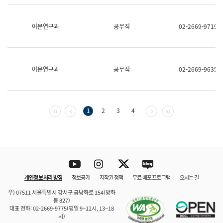
보
과
한
어문연구과
공무직
02-2669-9719
국
어
진
흥
과
어문연구과
공무직
02-2669-9635
수
어
점
자
진
첫 페이지
이전 페이지
다음 페이지
마지막 페이지
1
2
3
4
흥
과
Youtube
Instagram
Twitter
blog
개인정보 처리 방침
정보공개
저작권 정책
무료 배포 프로그램
오시는 길
바로 가기
문체부와 소속기관
우) 07511 서울특별시 강서구 금낭화로 154(방화
동 827)
대표 전화: 02-2669-9775(평일 9~12시, 13~18
시)