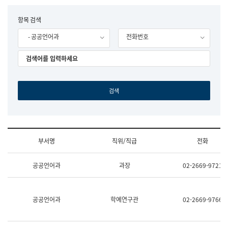
립
국
F
항목 검색
어
o
원
- 공공언어과
전화번호
r
조
m
직
도
국
어
원
원
장
기
획
연
수
부서명
직위/직급
전화
부
기
조
획
공공언어과
과장
02-2669-9721
직
운
및
영
업
과
무
공
공공언어과
학예연구관
02-2669-9766
소
공
개
언
(부
어
서
과