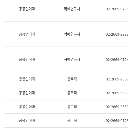
명,
교
공공언어과
학예연구사
02-2669-9738
직
육
위/
연
직
수
급,
과
전
어
공공언어과
학예연구사
02-2669-9733
화,
문
담
연
당
구
업
실
무)
어
공공언어과
학예연구사
02-2669-9724
문
연
구
과
공공언어과
공무직
02-2669-9667
어
문
연
공공언어과
공무직
02-2669-9639
구
과
(사
공공언어과
공무직
02-2669-9680
전
팀)
언
공공언어과
공무직
02-2669-9728
어
정