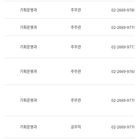
명,
교
직
기획운영과
주무관
02-2669-9780
육
위/
연
직
수
급,
과
기획운영과
주무관
02-2669-9779
전
어
화,
문
담
연
당
기획운영과
주무관
02-2669-9773
구
업
실
무)
어
문
연
기획운영과
주무관
02-2669-9768
구
과
어
문
연
구
기획운영과
주무관
02-2669-9778
과
(사
전
팀)
언
기획운영과
공무직
02-2669-9776
어
정