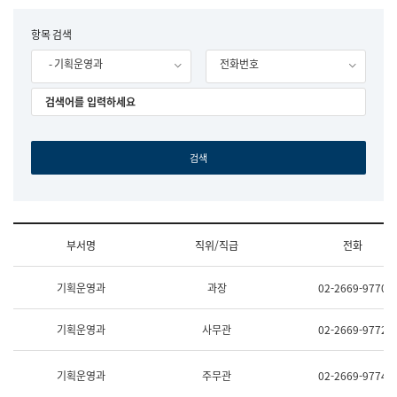
립
국
F
항목 검색
어
o
원
- 기획운영과
전화번호
r
조
m
직
도
국
어
원
원
장
기
획
연
수
부서명
직위/직급
전화
부
기
조
획
기획운영과
과장
02-2669-9770
직
운
및
영
업
과
기획운영과
사무관
02-2669-9772
무
공
소
공
개
언
기획운영과
주무관
02-2669-9774
(부
어
서
과