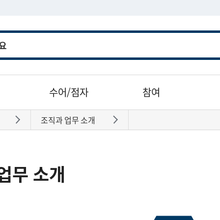
수어/점자
참여
조직과 업무 소개
바로가기
바로가기
업무 소개