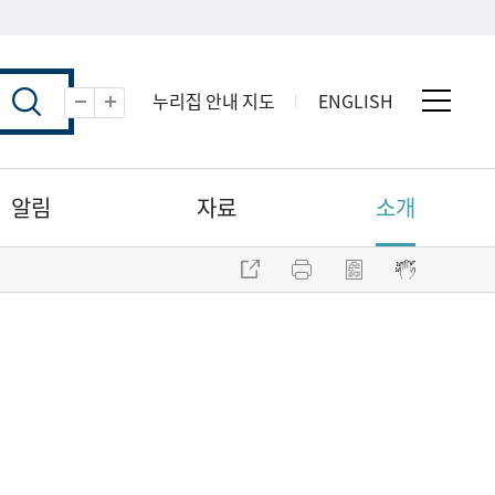
누리집 안내 지도
ENGLISH
전체 
축소
확대
알림
자료
소개
주소 복사
프린트
점자파일 내려받기
점자뷰어 보