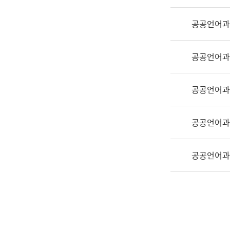
실
어
공공언어과
문
연
구
공공언어과
과
어
문
공공언어과
연
구
공공언어과
과
(사
전
공공언어과
팀)
언
어
정
보
과