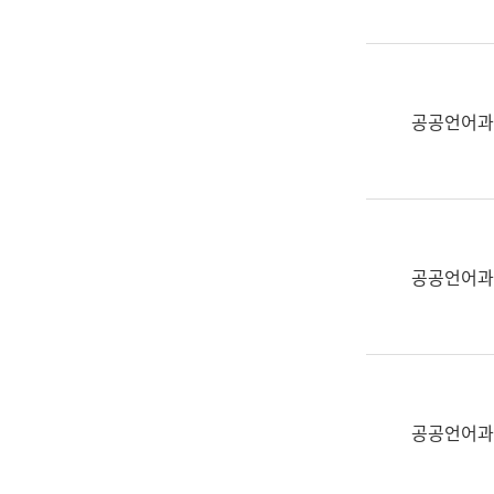
(부
획
서
운
명,
영
직
과
위/
공공언어과
공
직
공
급,
언
전
어
화,
과
담
교
공공언어과
당
육
업
연
무)
수
과
어
문
공공언어과
연
구