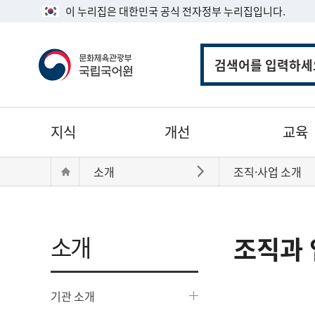
이 누리집은 대한민국 공식 전자정부 누리집입니다.
통
합
검
색
주
지식
개선
교육
메
뉴
현
Home
소개
조직·사업 소개
바로가기
재
위
치:
소개
조직과 
기관 소개