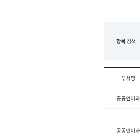
국
립
국
어
원
F
항목 검색
조
o
직
r
도
m
국
어
부서명
원
원
조
장
공공언어과
직
기
및
획
업
연
무
수
소
공공언어과
부
개
기