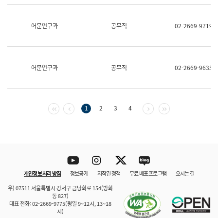
보
과
한
어문연구과
공무직
02-2669-9719
국
어
진
흥
과
어문연구과
공무직
02-2669-9635
수
어
점
자
진
첫 페이지
이전 페이지
다음 페이지
마지막 페이지
1
2
3
4
흥
과
Youtube
Instagram
Twitter
blog
개인정보 처리 방침
정보공개
저작권 정책
무료 배포 프로그램
오시는 길
바로 가기
문체부와 소속기관
우) 07511 서울특별시 강서구 금낭화로 154(방화
동 827)
대표 전화: 02-2669-9775(평일 9~12시, 13~18
시)