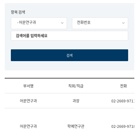
립
국
F
항목 검색
어
o
원
- 어문연구과
전화번호
r
조
m
직
도
국
어
원
원
장
기
획
연
수
부서명
직위/직급
전화
부
기
조
획
어문연구과
과장
02-2669-9711
직
운
및
영
업
과
무
공
소
공
어문연구과
학예연구관
02-2669-9718
개
언
(부
어
서
과