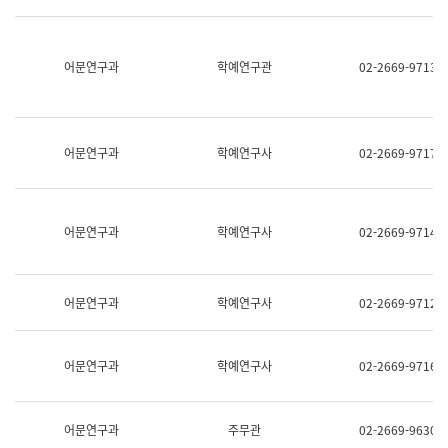
명,
교
직
육
위/
연
직
어문연구과
학예연구관
02-2669-9713
수
급,
과
전
어
화,
문
담
연
당
구
어문연구과
학예연구사
02-2669-9717
업
실
무)
어
문
연
어문연구과
학예연구사
02-2669-9714
구
과
어
문
어문연구과
학예연구사
02-2669-9712
연
구
과
(사
어문연구과
학예연구사
02-2669-9716
전
팀)
언
어
어문연구과
주무관
02-2669-9630
정