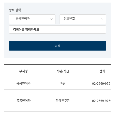
립
국
F
항목 검색
어
o
원
- 공공언어과
전화번호
r
조
m
직
도
국
어
원
원
장
기
획
연
수
부서명
직위/직급
전화
부
기
조
획
공공언어과
과장
02-2669-9721
직
운
및
영
업
과
무
공
공공언어과
학예연구관
02-2669-9766
소
공
개
언
(부
어
서
과