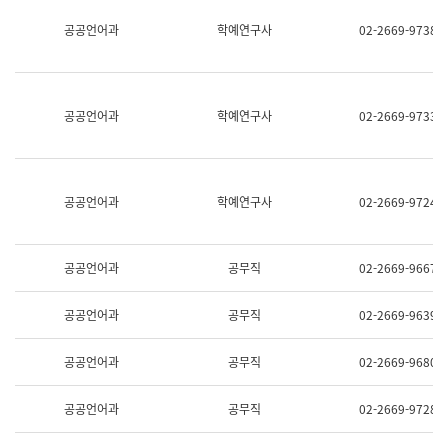
명,
교
공공언어과
학예연구사
02-2669-9738
직
육
위/
연
직
수
급,
과
전
어
공공언어과
학예연구사
02-2669-9733
화,
문
담
연
당
구
업
실
무)
어
공공언어과
학예연구사
02-2669-9724
문
연
구
과
공공언어과
공무직
02-2669-9667
어
문
연
공공언어과
공무직
02-2669-9639
구
과
(사
공공언어과
공무직
02-2669-9680
전
팀)
언
공공언어과
공무직
02-2669-9728
어
정