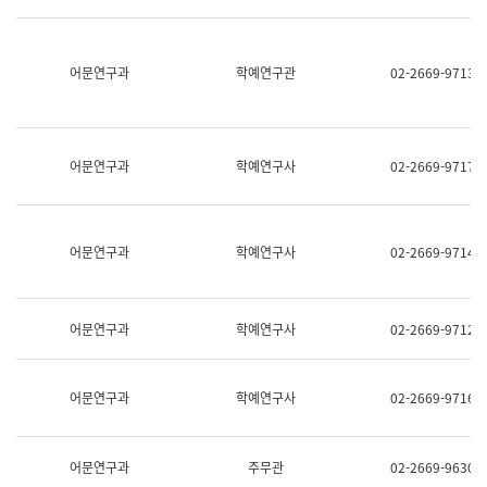
명,
교
직
육
위/
연
직
어문연구과
학예연구관
02-2669-9713
수
급,
과
전
어
화,
문
담
연
당
구
어문연구과
학예연구사
02-2669-9717
업
실
무)
어
문
연
어문연구과
학예연구사
02-2669-9714
구
과
어
문
어문연구과
학예연구사
02-2669-9712
연
구
과
(사
어문연구과
학예연구사
02-2669-9716
전
팀)
언
어
어문연구과
주무관
02-2669-9630
정