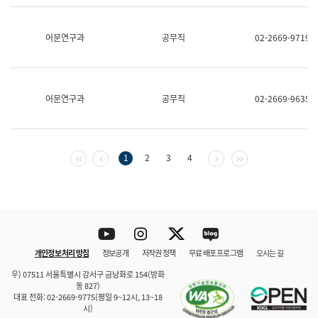
보
과
한
어문연구과
공무직
02-2669-9719
국
어
진
흥
과
어문연구과
공무직
02-2669-9635
수
어
점
자
진
첫 페이지
이전 페이지
다음 페이지
마지막 페이지
1
2
3
4
흥
과
Youtube
Instagram
Twitter
blog
개인정보 처리 방침
정보공개
저작권 정책
무료 배포 프로그램
오시는 길
바로 가기
문체부와 소속기관
우) 07511 서울특별시 강서구 금낭화로 154(방화
동 827)
대표 전화: 02-2669-9775(평일 9~12시, 13~18
시)