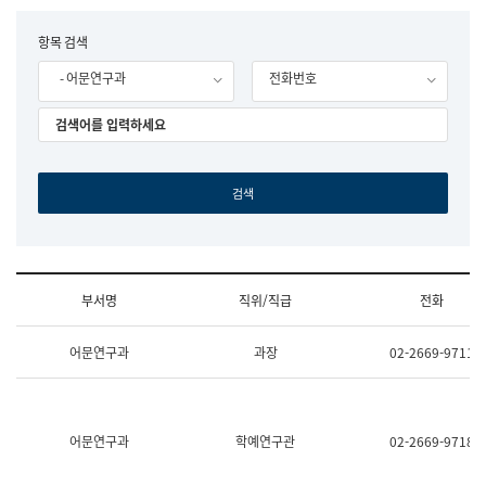
립
국
F
항목 검색
어
o
원
- 어문연구과
전화번호
r
조
m
직
도
국
어
원
원
장
기
획
연
수
부서명
직위/직급
전화
부
기
조
획
어문연구과
과장
02-2669-9711
직
운
및
영
업
과
무
공
소
공
어문연구과
학예연구관
02-2669-9718
개
언
(부
어
서
과