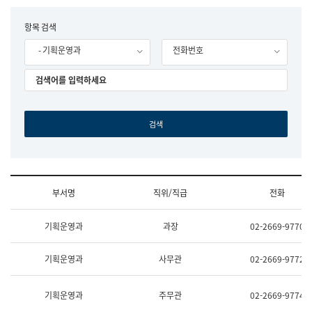
립
국
F
항목 검색
어
o
원
- 기획운영과
전화번호
r
조
m
직
도
국
어
원
원
장
기
획
연
수
부서명
직위/직급
전화
부
기
조
획
기획운영과
과장
02-2669-9770
직
운
및
영
업
과
기획운영과
사무관
02-2669-9772
무
공
소
공
개
언
기획운영과
주무관
02-2669-9774
(부
어
서
과