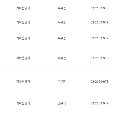
명,
교
직
기획운영과
주무관
02-2669-9780
육
위/
연
직
수
급,
과
기획운영과
주무관
02-2669-9779
전
어
화,
문
담
연
당
기획운영과
주무관
02-2669-9773
구
업
실
무)
어
문
연
기획운영과
주무관
02-2669-9768
구
과
어
문
연
구
기획운영과
주무관
02-2669-9778
과
(사
전
팀)
언
기획운영과
공무직
02-2669-9776
어
정