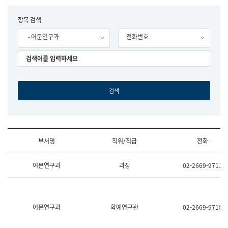
립
국
F
항목 검색
어
o
원
- 어문연구과
전화번호
r
조
m
직
도
국
어
원
원
장
기
획
연
수
부서명
직위/직급
전화
부
기
조
획
어문연구과
과장
02-2669-9711
직
운
및
영
업
과
무
공
소
공
어문연구과
학예연구관
02-2669-9718
개
언
(부
어
서
과