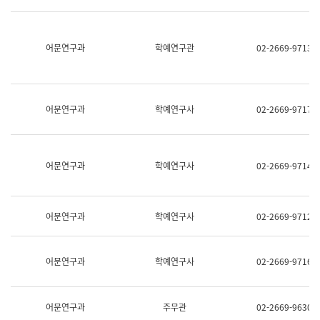
명,
교
직
육
위/
연
직
어문연구과
학예연구관
02-2669-9713
수
급,
과
전
어
화,
문
담
연
당
구
어문연구과
학예연구사
02-2669-9717
업
실
무)
어
문
연
어문연구과
학예연구사
02-2669-9714
구
과
어
문
어문연구과
학예연구사
02-2669-9712
연
구
과
(사
어문연구과
학예연구사
02-2669-9716
전
팀)
언
어
어문연구과
주무관
02-2669-9630
정