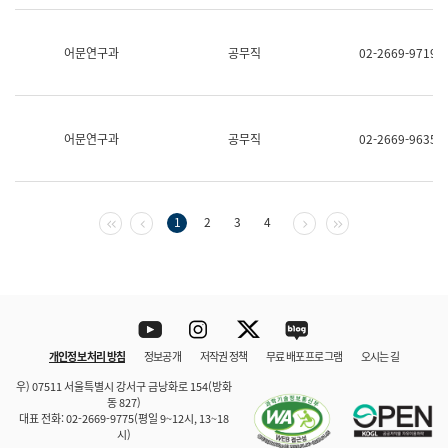
보
과
한
어문연구과
공무직
02-2669-9719
국
어
진
흥
과
어문연구과
공무직
02-2669-9635
수
어
점
자
진
첫 페이지
이전 페이지
다음 페이지
마지막 페이지
1
2
3
4
흥
과
Youtube
Instagram
Twitter
blog
개인정보 처리 방침
정보공개
저작권 정책
무료 배포 프로그램
오시는 길
바로 가기
문체부와 소속기관
우) 07511 서울특별시 강서구 금낭화로 154(방화
동 827)
대표 전화: 02-2669-9775(평일 9~12시, 13~18
시)