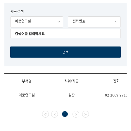
립
국
F
항목 검색
어
o
원
어문연구실
전화번호
r
조
m
직
도
국
어
원
원
장
기
획
연
수
부서명
직위/직급
전화
부
기
조
획
어문연구실
실장
02-2669-9710
직
운
및
영
업
과
무
공
첫 페이지
이전 페이지
다음 페이지
마지막 페이지
1
소
공
개
언
(부
어
서
과