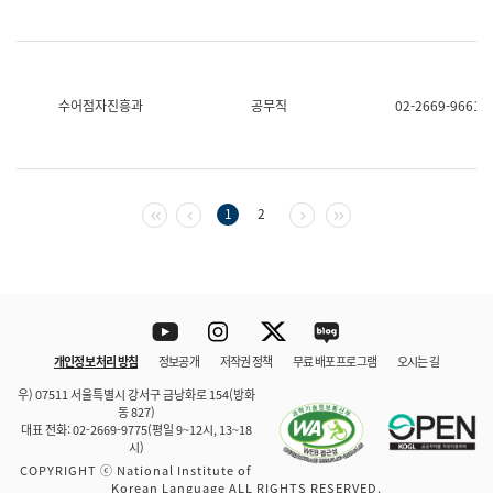
수어점자진흥과
공무직
02-2669-9661
첫 페이지
이전 페이지
다음 페이지
마지막 페이지
1
2
Youtube
Instagram
Twitter
blog
개인정보 처리 방침
정보공개
저작권 정책
무료 배포 프로그램
오시는 길
바로 가기
문체부와 소속기관
우) 07511 서울특별시 강서구 금낭화로 154(방화
동 827)
대표 전화: 02-2669-9775(평일 9~12시, 13~18
시)
COPYRIGHT ⓒ National Institute of
Korean Language ALL RIGHTS RESERVED.