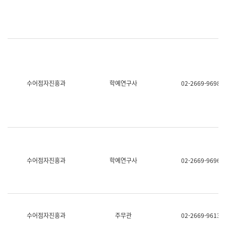
명,
교
직
육
위/
연
직
수
급,
과
전
어
화,
문
담
연
당
구
수어점자진흥과
학예연구사
02-2669-9698
업
실
무)
어
문
연
구
과
어
문
연
수어점자진흥과
학예연구사
02-2669-9696
구
과
(사
전
팀)
언
어
수어점자진흥과
주무관
02-2669-9613
정