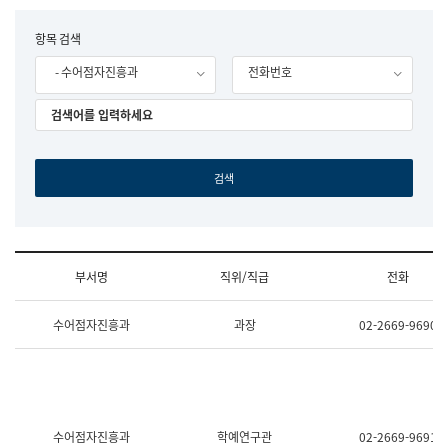
립
국
F
항목 검색
어
o
원
- 수어점자진흥과
전화번호
r
조
m
직
도
국
어
원
원
장
기
획
연
수
부서명
직위/직급
전화
부
기
조
획
수어점자진흥과
과장
02-2669-9690
직
운
및
영
업
과
무
공
소
공
개
언
(부
어
수어점자진흥과
학예연구관
02-2669-9691
서
과