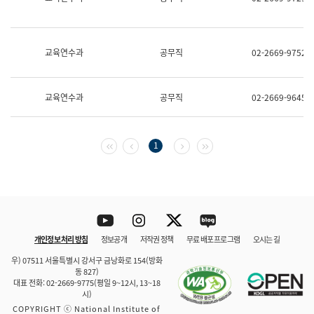
보
과
한
국
교육연수과
공무직
02-2669-9752
어
진
흥
과
교육연수과
공무직
02-2669-9645
수
어
점
자
첫 페이지
이전 페이지
다음 페이지
마지막 페이지
1
진
흥
과
Youtube
Instagram
Twitter
blog
개인정보 처리 방침
정보공개
저작권 정책
무료 배포 프로그램
오시는 길
바로 가기
문체부와 소속기관
우) 07511 서울특별시 강서구 금낭화로 154(방화
동 827)
대표 전화: 02-2669-9775(평일 9~12시, 13~18
시)
COPYRIGHT ⓒ National Institute of