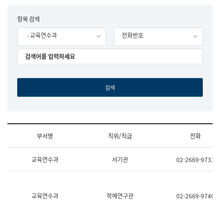
립
국
F
항목 검색
어
o
원
- 교육연수과
전화번호
r
조
m
직
도
국
어
원
원
장
기
획
연
수
부서명
직위/직급
전화
부
기
조
획
교육연수과
서기관
02-2669-9731
직
운
및
영
업
과
무
공
소
공
교육연수과
학예연구관
02-2669-9740
개
언
(부
어
서
과