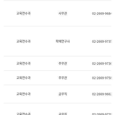
명,
교
직
육
위/
연
교육연수과
사무관
02-2669-9684
직
수
급,
과
전
어
화,
문
담
연
당
구
교육연수과
학예연구사
02-2669-9735
업
실
무)
어
문
연
구
교육연수과
주무관
02-2669-9736
과
어
문
교육연수과
주무관
02-2669-9758
연
구
과
(사
교육연수과
공무직
02-2669-9662
전
팀)
언
어
정
교육연수과
공무직
02-2669-9729