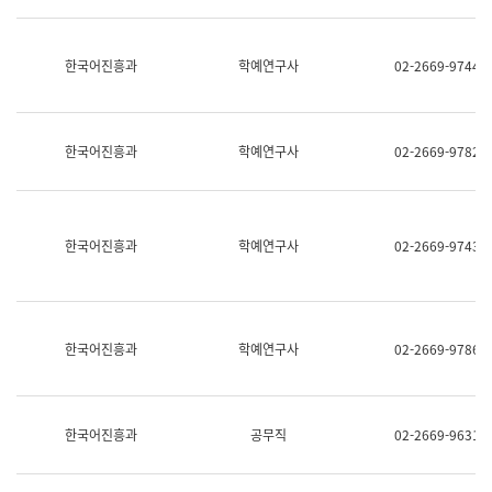
명,
교
직
육
위/
연
한국어진흥과
학예연구사
02-2669-9744
직
수
급,
과
전
어
화,
문
담
연
한국어진흥과
학예연구사
02-2669-9782
당
구
업
실
무)
어
문
연
한국어진흥과
학예연구사
02-2669-9743
구
과
어
문
연
한국어진흥과
학예연구사
02-2669-9786
구
과
(사
전
팀)
한국어진흥과
공무직
02-2669-9631
언
어
정