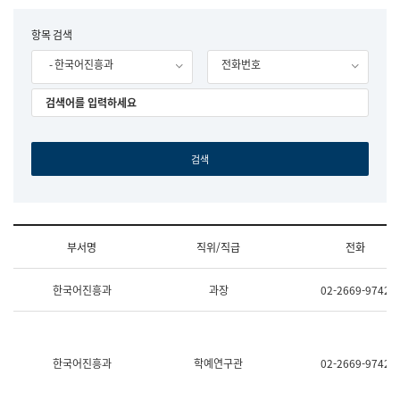
립
국
F
항목 검색
어
o
원
- 한국어진흥과
전화번호
r
조
m
직
도
국
어
원
원
장
기
획
연
수
부서명
직위/직급
전화
부
기
조
획
한국어진흥과
과장
02-2669-9742
직
운
및
영
업
과
무
공
소
공
한국어진흥과
학예연구관
02-2669-9742
개
언
(부
어
서
과