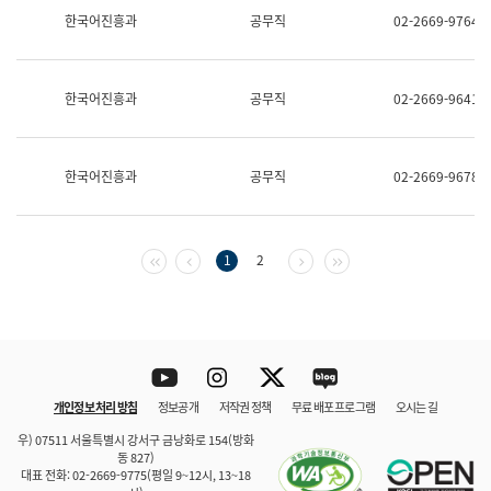
보
한국어진흥과
공무직
02-2669-9764
과
한
국
어
한국어진흥과
공무직
02-2669-9641
진
흥
과
수
한국어진흥과
공무직
02-2669-9678
어
점
자
진
흥
첫 페이지
이전 페이지
다음 페이지
마지막 페이지
1
2
과
Youtube
Instagram
Twitter
blog
개인정보 처리 방침
정보공개
저작권 정책
무료 배포 프로그램
오시는 길
바로 가기
문체부와 소속기관
우) 07511 서울특별시 강서구 금낭화로 154(방화
동 827)
대표 전화: 02-2669-9775(평일 9~12시, 13~18