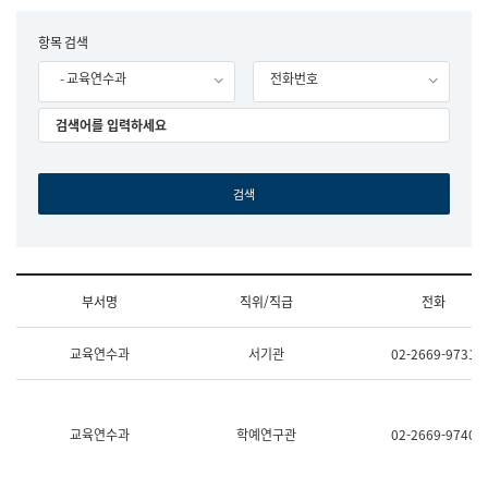
립
국
F
항목 검색
어
o
원
- 교육연수과
전화번호
r
조
m
직
도
국
어
원
원
장
기
획
연
수
부서명
직위/직급
전화
부
기
조
획
교육연수과
서기관
02-2669-9731
직
운
및
영
업
과
무
공
소
공
교육연수과
학예연구관
02-2669-9740
개
언
(부
어
서
과