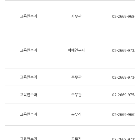
명,
교
직
육
위/
연
교육연수과
사무관
02-2669-9684
직
수
급,
과
전
어
화,
문
담
연
당
구
교육연수과
학예연구사
02-2669-9735
업
실
무)
어
문
연
구
교육연수과
주무관
02-2669-9736
과
어
문
교육연수과
주무관
02-2669-9758
연
구
과
(사
교육연수과
공무직
02-2669-9662
전
팀)
언
어
정
교육연수과
공무직
02-2669-9729