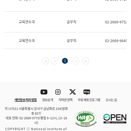
보
과
한
국
교육연수과
공무직
02-2669-9752
어
진
흥
과
교육연수과
공무직
02-2669-9645
수
어
점
자
첫 페이지
이전 페이지
다음 페이지
마지막 페이지
1
진
흥
과
Youtube
Instagram
Twitter
blog
개인정보 처리 방침
정보공개
저작권 정책
무료 배포 프로그램
오시는 길
바로 가기
문체부와 소속기관
우) 07511 서울특별시 강서구 금낭화로 154(방화
동 827)
대표 전화: 02-2669-9775(평일 9~12시, 13~18
시)
COPYRIGHT ⓒ National Institute of