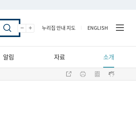
누리집 안내 지도
ENGLISH
전체 
축소
확대
알림
자료
소개
주소 복사
프린트
점자파일 내려받기
점자뷰어 보