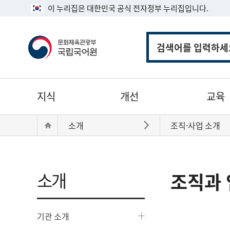
이 누리집은 대한민국 공식 전자정부 누리집입니다.
통
합
검
색
주
지식
개선
교육
메
뉴
현
Home
소개
조직·사업 소개
바로가기
재
위
치:
소개
조직과 
기관 소개