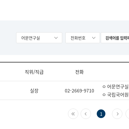
어문연구실
전화번호
직위/직급
전화
ㅇ 어문연구실
실장
02-2669-9710
ㅇ 국립국어원
첫 페이지
이전 페이지
다
1