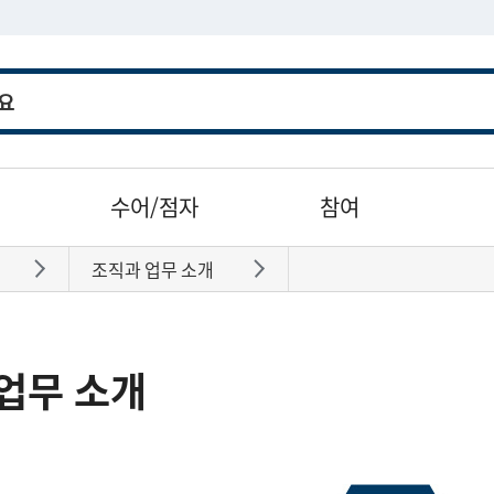
수어/점자
참여
조직과 업무 소개
바로가기
바로가기
업무 소개