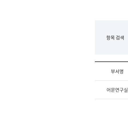
국
립
국
어
원
F
항목 검색
조
o
직
r
도
m
국
어
부서명
원
원
조
장
어문연구실
직
기
및
획
업
연
무
수
소
부
개
기