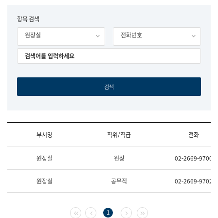
립
국
F
항목 검색
어
o
원
원장실
전화번호
r
조
m
직
도
국
어
원
원
장
기
획
연
수
부서명
직위/직급
전화
부
기
조
획
원장실
원장
02-2669-9700
직
운
및
영
업
과
원장실
공무직
02-2669-9702
무
공
소
공
개
언
(부
어
첫 페이지
이전 페이지
다음 페이지
마지막 페이지
1
서
과