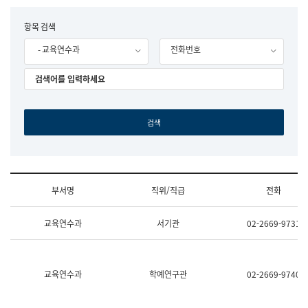
립
국
F
항목 검색
어
o
원
- 교육연수과
전화번호
r
조
m
직
도
국
어
원
원
장
기
획
연
수
부서명
직위/직급
전화
부
기
조
획
교육연수과
서기관
02-2669-9731
직
운
및
영
업
과
무
공
소
공
교육연수과
학예연구관
02-2669-9740
개
언
(부
어
서
과