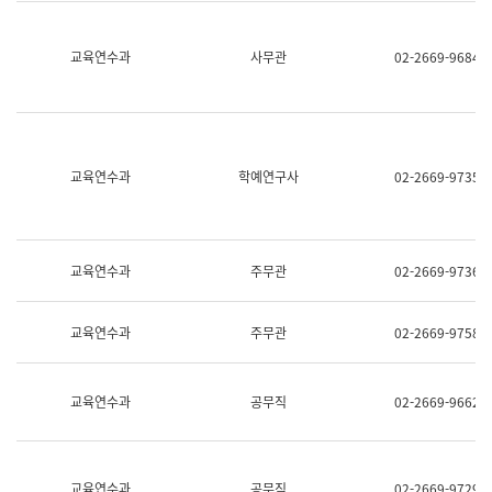
명,
교
직
육
위/
연
교육연수과
사무관
02-2669-9684
직
수
급,
과
전
어
화,
문
담
연
당
구
교육연수과
학예연구사
02-2669-9735
업
실
무)
어
문
연
구
교육연수과
주무관
02-2669-9736
과
어
문
교육연수과
주무관
02-2669-9758
연
구
과
(사
교육연수과
공무직
02-2669-9662
전
팀)
언
어
정
교육연수과
공무직
02-2669-9729