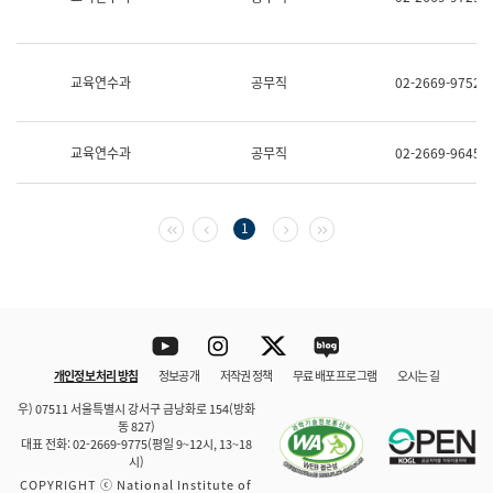
보
과
한
국
교육연수과
공무직
02-2669-9752
어
진
흥
과
교육연수과
공무직
02-2669-9645
수
어
점
자
첫 페이지
이전 페이지
다음 페이지
마지막 페이지
1
진
흥
과
Youtube
Instagram
Twitter
blog
개인정보 처리 방침
정보공개
저작권 정책
무료 배포 프로그램
오시는 길
바로 가기
문체부와 소속기관
우) 07511 서울특별시 강서구 금낭화로 154(방화
동 827)
대표 전화: 02-2669-9775(평일 9~12시, 13~18
시)
COPYRIGHT ⓒ National Institute of