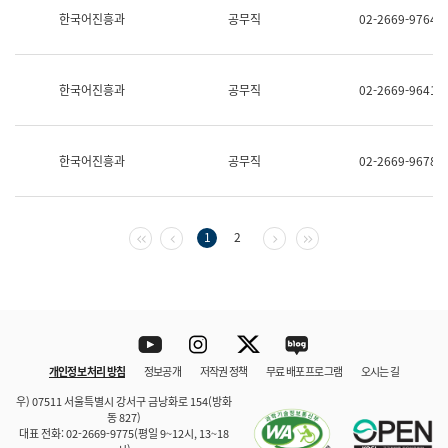
보
한국어진흥과
공무직
02-2669-9764
과
한
국
어
한국어진흥과
공무직
02-2669-9641
진
흥
과
수
한국어진흥과
공무직
02-2669-9678
어
점
자
진
흥
첫 페이지
이전 페이지
다음 페이지
마지막 페이지
1
2
과
Youtube
Instagram
Twitter
blog
개인정보 처리 방침
정보공개
저작권 정책
무료 배포 프로그램
오시는 길
바로 가기
문체부와 소속기관
우) 07511 서울특별시 강서구 금낭화로 154(방화
동 827)
대표 전화: 02-2669-9775(평일 9~12시, 13~18