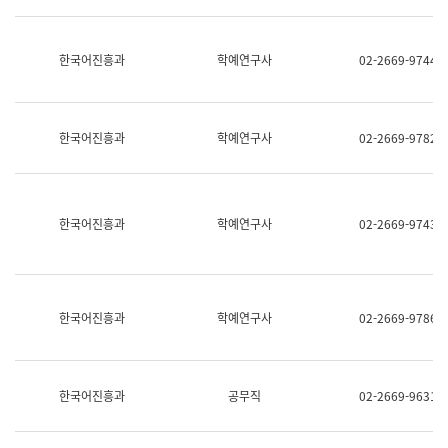
명,
교
직
육
위/
연
한국어진흥과
학예연구사
02-2669-9744
직
수
급,
과
전
어
화,
문
담
연
한국어진흥과
학예연구사
02-2669-9782
당
구
업
실
무)
어
문
연
한국어진흥과
학예연구사
02-2669-9743
구
과
어
문
연
한국어진흥과
학예연구사
02-2669-9786
구
과
(사
전
팀)
한국어진흥과
공무직
02-2669-9631
언
어
정