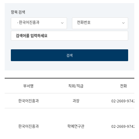
립
국
F
항목 검색
어
o
원
- 한국어진흥과
전화번호
r
조
m
직
도
국
어
원
원
장
기
획
연
수
부서명
직위/직급
전화
부
기
조
획
한국어진흥과
과장
02-2669-9742
직
운
및
영
업
과
무
공
소
공
한국어진흥과
학예연구관
02-2669-9742
개
언
(부
어
서
과