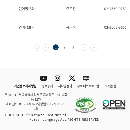
보
과
언어정보과
주무관
02-2669-9759
한
국
어
언어정보과
공무직
02-2669-9650
진
흥
과
수
첫 페이지
이전 페이지
다음 페이지
마지막 페이지
1
2
3
어
점
자
진
흥
과
Youtube
Instagram
Twitter
blog
개인정보 처리 방침
정보공개
저작권 정책
무료 배포 프로그램
오시는 길
바로 가기
문체부와 소속기관
우) 07511 서울특별시 강서구 금낭화로 154(방화
동 827)
대표 전화: 02-2669-9775(평일 9~12시, 13~18
시)
COPYRIGHT ⓒ National Institute of
Korean Language ALL RIGHTS RESERVED.