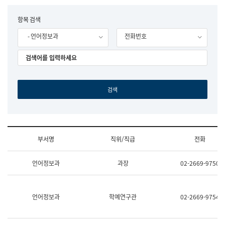
립
국
F
항목 검색
어
o
원
- 언어정보과
전화번호
r
조
m
직
도
국
어
원
원
장
기
획
연
수
부서명
직위/직급
전화
부
기
조
획
언어정보과
과장
02-2669-9750
직
운
및
영
업
과
무
공
언어정보과
학예연구관
02-2669-9754
소
공
개
언
(부
어
서
과