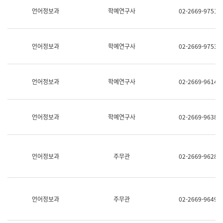
명,
교
언어정보과
학예연구사
02-2669-9751
직
육
위/
연
직
수
급,
과
언어정보과
학예연구사
02-2669-9753
전
어
화,
문
담
연
당
구
언어정보과
학예연구사
02-2669-9614
업
실
무)
어
문
연
언어정보과
학예연구사
02-2669-9638
구
과
어
문
연
언어정보과
주무관
02-2669-9628
구
과
(사
전
팀)
언어정보과
주무관
02-2669-9649
언
어
정