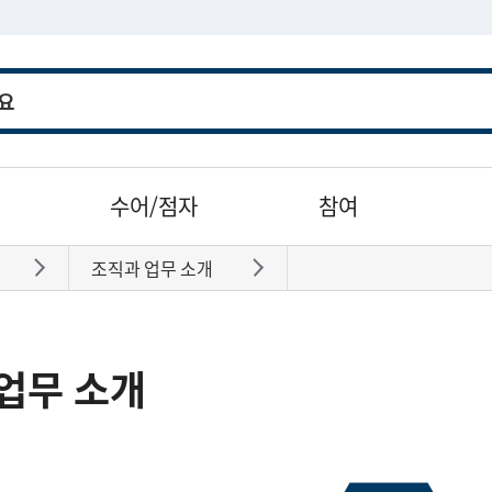
수어/점자
참여
조직과 업무 소개
바로가기
바로가기
업무 소개