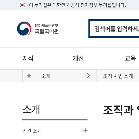
이 누리집은 대한민국 공식 전자정부 누리집입니다.
통
합
검
색
주
지식
개선
교육
메
뉴
현
Home
소개
조직·사업 소개
바로가기
재
위
치:
소개
조직과 
기관 소개