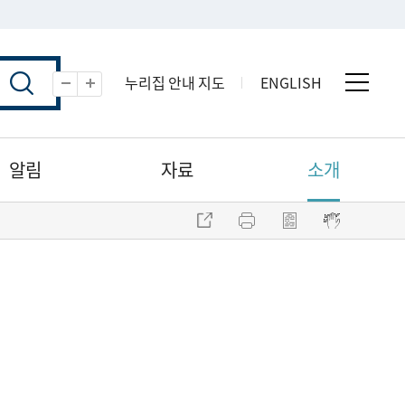
누리집 안내 지도
ENGLISH
전체 
축소
확대
알림
자료
소개
주소 복사
프린트
점자파일 내려받기
점자뷰어 보