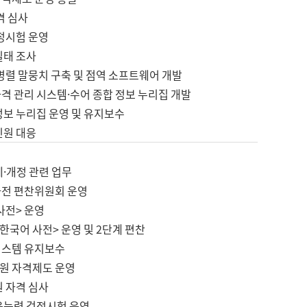
격 심사
검정시험 운영
실태 조사
병렬 말뭉치 구축 및 점역 소프트웨어 개발
격 관리 시스템·수어 종합 정보 누리집 개발
정보 누리집 운영 및 유지보수
민원 대응
제·개정 관련 업무
사전 편찬위원회 운영
사전> 운영
한국어 사전> 운영 및 2단계 편찬
시스템 유지보수
원 자격제도 운영
원 자격 심사
육능력 검정시험 운영