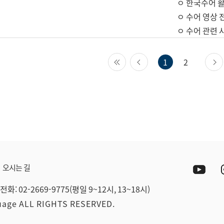
ㅇ 한국수어 활
ㅇ 수어 영상 
ㅇ 수어 관련 
첫 페이지
이전 페이지
1
2
Yout
오시는 길
전화: 02-2669-9775(평일 9~12시, 13~18시)
guage ALL RIGHTS RESERVED.