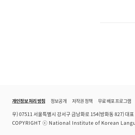
개인정보 처리 방침
정보공개
저작권 정책
무료 배포 프로그램
우) 07511 서울특별시 강서구 금낭화로 154(방화동 827)
대표 
COPYRIGHT ⓒ National Institute of Korean Lan