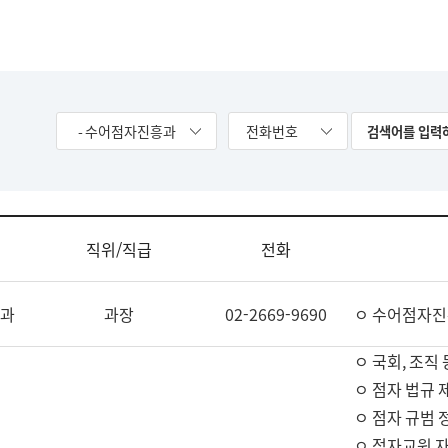
- 수어점자진흥과
전화번호
직위/직급
전화
과
과장
02-2669-9690
ㅇ 수어점자진
ㅇ 국회, 조직 
ㅇ 점자 법규 
ㅇ 점자 규범 
ㅇ 점자교원 