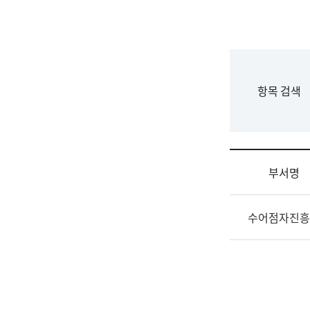
국
립
국
어
원
F
항목 검색
조
o
직
r
도
m
국
어
부서명
원
원
조
장
수어점자진흥
직
기
및
획
업
연
무
수
소
부
개
기