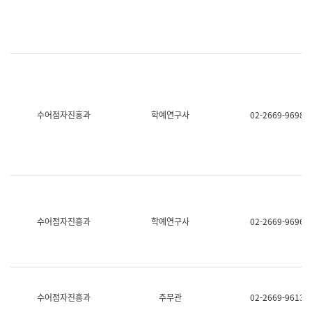
명,
교
직
육
위/
연
직
수
급,
과
전
어
화,
문
담
연
당
구
수어점자진흥과
학예연구사
02-2669-9698
업
실
무)
어
문
연
구
과
어
문
연
수어점자진흥과
학예연구사
02-2669-9696
구
과
(사
전
팀)
언
어
수어점자진흥과
주무관
02-2669-9613
정