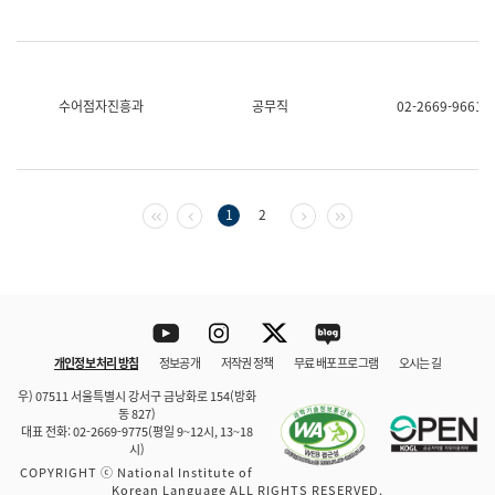
수어점자진흥과
공무직
02-2669-9661
첫 페이지
이전 페이지
다음 페이지
마지막 페이지
1
2
Youtube
Instagram
Twitter
blog
개인정보 처리 방침
정보공개
저작권 정책
무료 배포 프로그램
오시는 길
바로 가기
문체부와 소속기관
우) 07511 서울특별시 강서구 금낭화로 154(방화
동 827)
대표 전화: 02-2669-9775(평일 9~12시, 13~18
시)
COPYRIGHT ⓒ National Institute of
Korean Language ALL RIGHTS RESERVED.