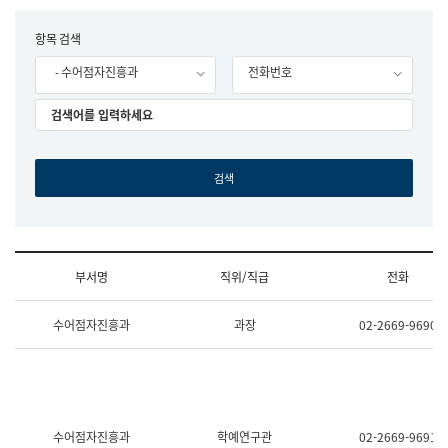
립
국
F
항목 검색
어
o
원
- 수어점자진흥과
전화번호
r
조
m
직
도
국
어
원
원
장
기
획
연
수
부서명
직위/직급
전화
부
기
조
획
수어점자진흥과
과장
02-2669-9690
직
운
및
영
업
과
무
공
소
공
개
언
(부
어
수어점자진흥과
학예연구관
02-2669-9691
서
과