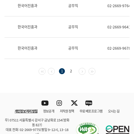
보
한국어진흥과
공무직
02-2669-9764
과
한
국
어
한국어진흥과
공무직
02-2669-9641
진
흥
과
수
한국어진흥과
공무직
02-2669-9678
어
점
자
진
흥
첫 페이지
이전 페이지
다음 페이지
마지막 페이지
1
2
과
Youtube
Instagram
Twitter
blog
개인정보 처리 방침
정보공개
저작권 정책
무료 배포 프로그램
오시는 길
바로 가기
문체부와 소속기관
우) 07511 서울특별시 강서구 금낭화로 154(방화
동 827)
대표 전화: 02-2669-9775(평일 9~12시, 13~18