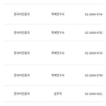
명,
교
직
육
위/
연
한국어진흥과
학예연구사
02-2669-9744
직
수
급,
과
전
어
화,
문
담
연
한국어진흥과
학예연구사
02-2669-9782
당
구
업
실
무)
어
문
연
한국어진흥과
학예연구사
02-2669-9743
구
과
어
문
연
한국어진흥과
학예연구사
02-2669-9786
구
과
(사
전
팀)
한국어진흥과
공무직
02-2669-9631
언
어
정