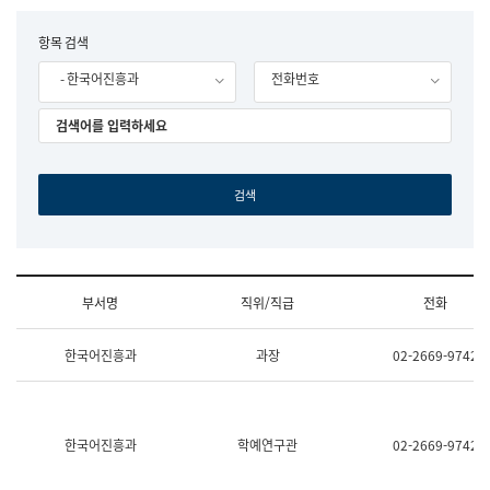
립
국
F
항목 검색
어
o
원
- 한국어진흥과
전화번호
r
조
m
직
도
국
어
원
원
장
기
획
연
수
부서명
직위/직급
전화
부
기
조
획
한국어진흥과
과장
02-2669-9742
직
운
및
영
업
과
무
공
소
공
한국어진흥과
학예연구관
02-2669-9742
개
언
(부
어
서
과