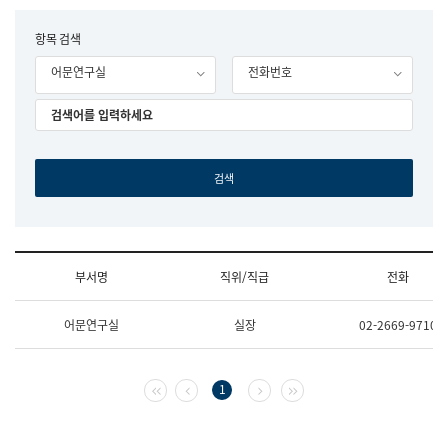
립
국
F
항목 검색
어
o
원
어문연구실
전화번호
r
조
m
직
도
국
어
원
원
장
기
획
연
수
부서명
직위/직급
전화
부
기
조
획
어문연구실
실장
02-2669-9710
직
운
및
영
업
과
무
공
첫 페이지
이전 페이지
다음 페이지
마지막 페이지
1
소
공
개
언
(부
어
서
과