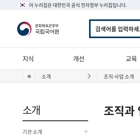
이 누리집은 대한민국 공식 전자정부 누리집입니다.
통
합
검
색
주
지식
개선
교육
메
뉴
현
Home
소개
조직·사업 소개
바로가기
재
위
치:
소개
조직과 
기관 소개