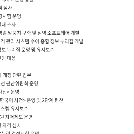
격 심사
검정시험 운영
실태 조사
병렬 말뭉치 구축 및 점역 소프트웨어 개발
격 관리 시스템·수어 종합 정보 누리집 개발
정보 누리집 운영 및 유지보수
민원 대응
제·개정 관련 업무
사전 편찬위원회 운영
사전> 운영
한국어 사전> 운영 및 2단계 편찬
시스템 유지보수
원 자격제도 운영
원 자격 심사
육능력 검정시험 운영