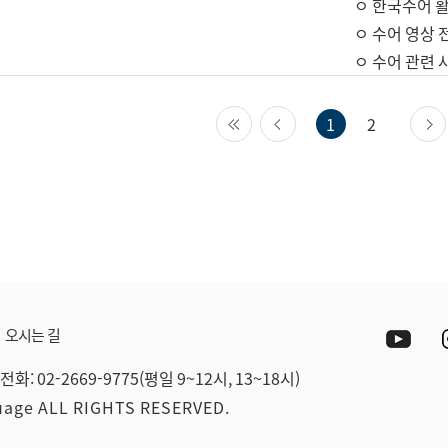
ㅇ 한국수어 활
ㅇ 수어 영상 
ㅇ 수어 관련 
첫 페이지
이전 페이지
1
2
Yout
오시는 길
전화: 02-2669-9775(평일 9~12시, 13~18시)
guage ALL RIGHTS RESERVED.