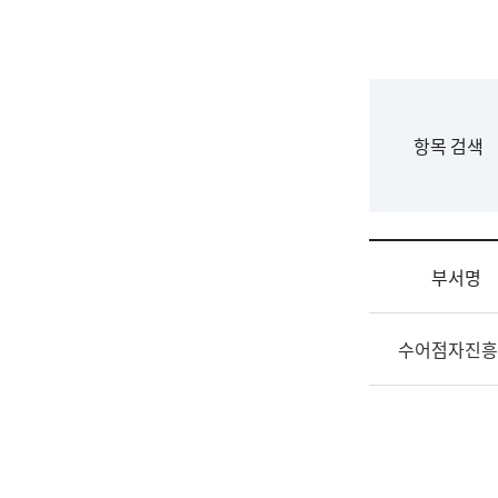
국
립
국
어
원
F
항목 검색
조
o
직
r
도
m
국
어
부서명
원
원
조
장
수어점자진흥
직
기
및
획
업
연
무
수
소
부
개
기