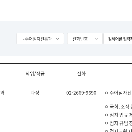
- 수어점자진흥과
전화번호
직위/직급
전화
과
과장
02-2669-9690
ㅇ 수어점자진
ㅇ 국회, 조직 
ㅇ 점자 법규 
ㅇ 점자 규범 
ㅇ 점자교원 