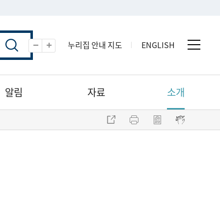
누리집 안내 지도
ENGLISH
전체 
축소
확대
알림
자료
소개
주소 복사
프린트
점자파일 내려받기
점자뷰어 보