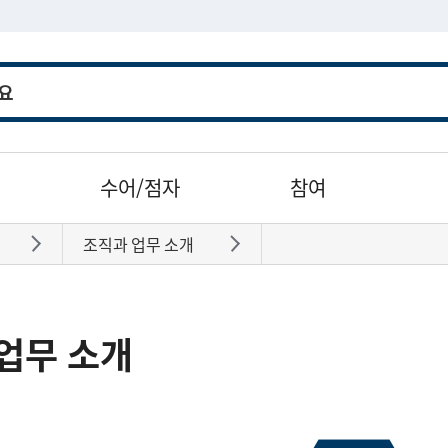
수어/점자
참여
조직과 업무 소개
바로가기
바로가기
업무 소개