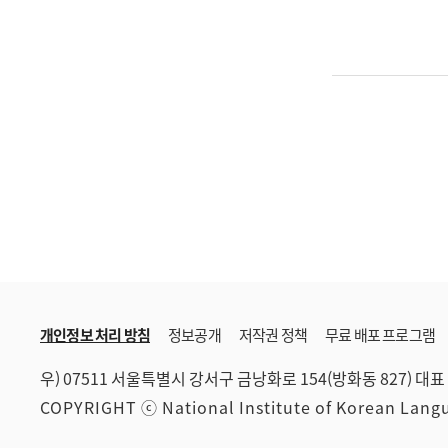
개인정보 처리 방침
정보공개
저작권 정책
무료 배포 프로그램
우) 07511 서울특별시 강서구 금낭화로 154(방화동 827)
대표 
COPYRIGHT ⓒ National Institute of Korean Lan