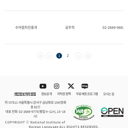
수어점자진흥과
공무직
02-2669-9661
첫 페이지
이전 페이지
다음 페이지
마지막 페이지
1
2
Youtube
Instagram
Twitter
blog
개인정보 처리 방침
정보공개
저작권 정책
무료 배포 프로그램
오시는 길
바로 가기
문체부와 소속기관
우) 07511 서울특별시 강서구 금낭화로 154(방화
동 827)
대표 전화: 02-2669-9775(평일 9~12시, 13~18
시)
COPYRIGHT ⓒ National Institute of
Korean Language ALL RIGHTS RESERVED.