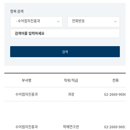
립
국
F
항목 검색
어
o
원
- 수어점자진흥과
전화번호
r
조
m
직
도
국
어
원
원
장
기
획
연
수
부서명
직위/직급
전화
부
기
조
획
수어점자진흥과
과장
02-2669-9690
직
운
및
영
업
과
무
공
소
공
개
언
(부
어
수어점자진흥과
학예연구관
02-2669-9691
서
과