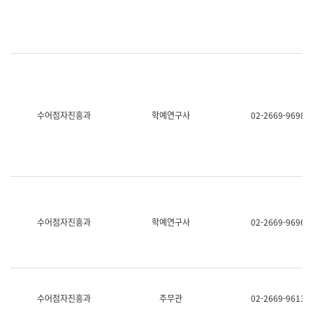
명,
교
직
육
위/
연
직
수
급,
과
전
어
화,
문
담
연
당
구
수어점자진흥과
학예연구사
02-2669-9698
업
실
무)
어
문
연
구
과
어
문
연
수어점자진흥과
학예연구사
02-2669-9696
구
과
(사
전
팀)
언
어
수어점자진흥과
주무관
02-2669-9613
정