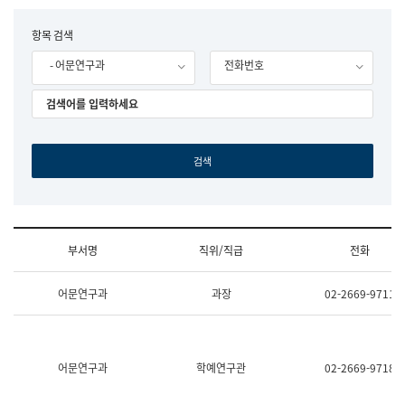
립
국
F
항목 검색
어
o
원
- 어문연구과
전화번호
r
조
m
직
도
국
어
원
원
장
기
획
연
수
부서명
직위/직급
전화
부
기
조
획
어문연구과
과장
02-2669-9711
직
운
및
영
업
과
무
공
소
공
어문연구과
학예연구관
02-2669-9718
개
언
(부
어
서
과