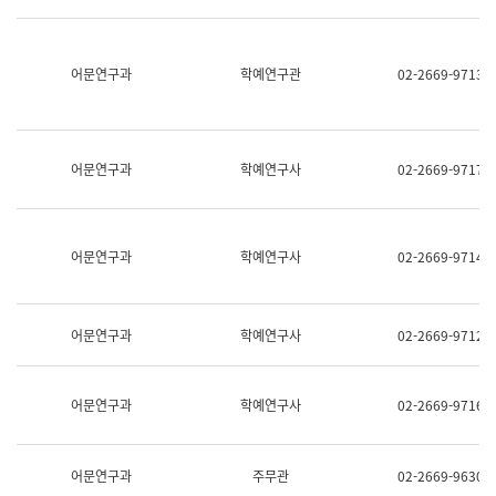
명,
교
직
육
위/
연
직
어문연구과
학예연구관
02-2669-9713
수
급,
과
전
어
화,
문
담
연
당
구
어문연구과
학예연구사
02-2669-9717
업
실
무)
어
문
연
어문연구과
학예연구사
02-2669-9714
구
과
어
문
어문연구과
학예연구사
02-2669-9712
연
구
과
(사
어문연구과
학예연구사
02-2669-9716
전
팀)
언
어
어문연구과
주무관
02-2669-9630
정