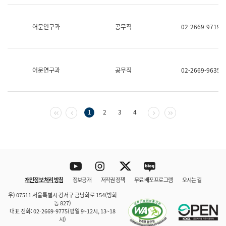
보
과
한
어문연구과
공무직
02-2669-9719
국
어
진
흥
과
어문연구과
공무직
02-2669-9635
수
어
점
자
진
첫 페이지
이전 페이지
다음 페이지
마지막 페이지
1
2
3
4
흥
과
Youtube
Instagram
Twitter
blog
개인정보 처리 방침
정보공개
저작권 정책
무료 배포 프로그램
오시는 길
바로 가기
문체부와 소속기관
우) 07511 서울특별시 강서구 금낭화로 154(방화
동 827)
대표 전화: 02-2669-9775(평일 9~12시, 13~18
시)