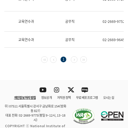
보
과
한
국
교육연수과
공무직
02-2669-9752
어
진
흥
과
교육연수과
공무직
02-2669-9645
수
어
점
자
첫 페이지
이전 페이지
다음 페이지
마지막 페이지
1
진
흥
과
Youtube
Instagram
Twitter
blog
개인정보 처리 방침
정보공개
저작권 정책
무료 배포 프로그램
오시는 길
바로 가기
문체부와 소속기관
우) 07511 서울특별시 강서구 금낭화로 154(방화
동 827)
대표 전화: 02-2669-9775(평일 9~12시, 13~18
시)
COPYRIGHT ⓒ National Institute of