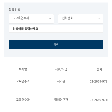
립
국
F
항목 검색
어
o
원
- 교육연수과
전화번호
r
조
m
직
도
국
어
원
원
장
기
획
연
수
부서명
직위/직급
전화
부
기
조
획
교육연수과
서기관
02-2669-9731
직
운
및
영
업
과
무
공
소
공
교육연수과
학예연구관
02-2669-9740
개
언
(부
어
서
과