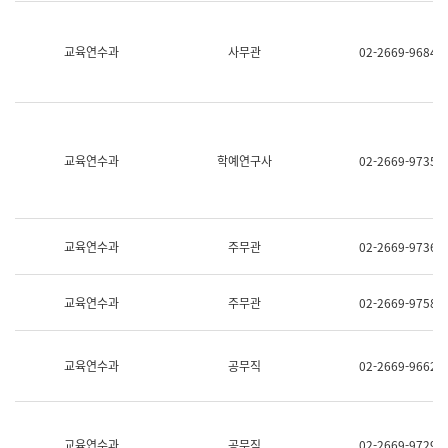
명,
교
직
육
위/
연
교육연수과
사무관
02-2669-9684
직
수
급,
과
전
어
화,
문
담
연
당
구
교육연수과
학예연구사
02-2669-9735
업
실
무)
어
문
연
구
교육연수과
주무관
02-2669-9736
과
어
문
교육연수과
주무관
02-2669-9758
연
구
과
(사
교육연수과
공무직
02-2669-9662
전
팀)
언
어
정
교육연수과
공무직
02-2669-9729