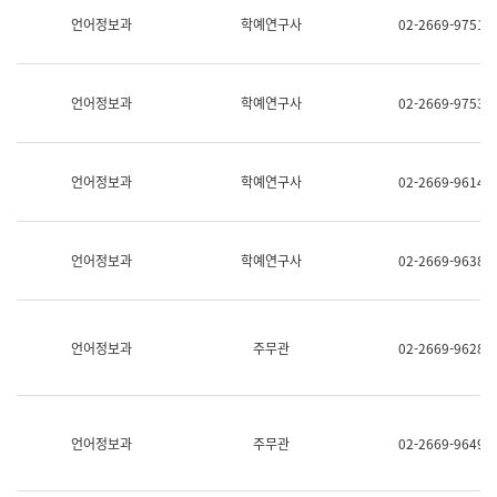
명,
교
언어정보과
학예연구사
02-2669-9751
직
육
위/
연
직
수
급,
과
언어정보과
학예연구사
02-2669-9753
전
어
화,
문
담
연
당
구
언어정보과
학예연구사
02-2669-9614
업
실
무)
어
문
연
언어정보과
학예연구사
02-2669-9638
구
과
어
문
연
언어정보과
주무관
02-2669-9628
구
과
(사
전
팀)
언어정보과
주무관
02-2669-9649
언
어
정