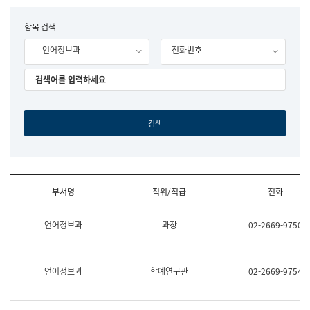
립
국
F
항목 검색
어
o
원
- 언어정보과
전화번호
r
조
m
직
도
국
어
원
원
장
기
획
연
수
부서명
직위/직급
전화
부
기
조
획
언어정보과
과장
02-2669-9750
직
운
및
영
업
과
무
공
언어정보과
학예연구관
02-2669-9754
소
공
개
언
(부
어
서
과