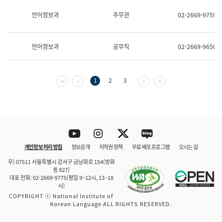
보
과
언어정보과
주무관
02-2669-9759
한
국
어
언어정보과
공무직
02-2669-9650
진
흥
과
수
첫 페이지
이전 페이지
다음 페이지
마지막 페이지
1
2
3
어
점
자
진
흥
과
Youtube
Instagram
Twitter
blog
개인정보 처리 방침
정보공개
저작권 정책
무료 배포 프로그램
오시는 길
바로 가기
문체부와 소속기관
우) 07511 서울특별시 강서구 금낭화로 154(방화
동 827)
대표 전화: 02-2669-9775(평일 9~12시, 13~18
시)
COPYRIGHT ⓒ National Institute of
Korean Language ALL RIGHTS RESERVED.