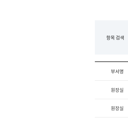
국
립
국
어
원
F
항목 검색
조
o
직
r
도
m
국
어
부서명
원
원
조
장
원장실
직
기
및
획
업
연
원장실
무
수
소
부
개
기