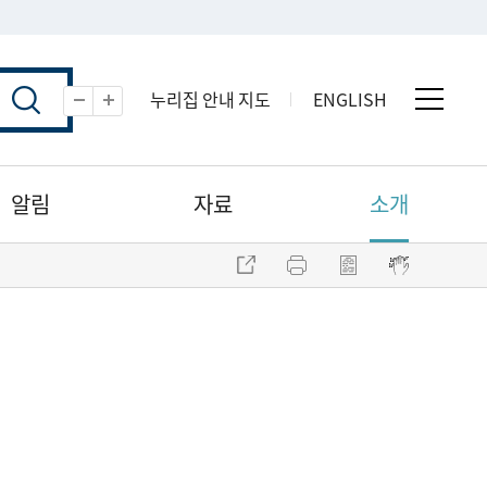
누리집 안내 지도
ENGLISH
전체 
축소
확대
알림
자료
소개
주소 복사
프린트
점자파일 내려받기
점자뷰어 보