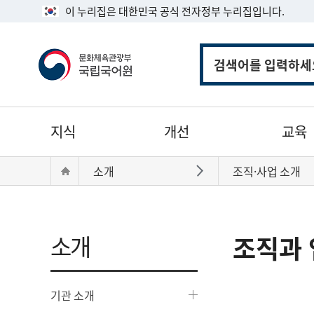
이 누리집은 대한민국 공식 전자정부 누리집입니다.
통
합
검
색
주
지식
개선
교육
메
뉴
현
Home
소개
조직·사업 소개
바로가기
재
위
치:
소개
조직과 
기관 소개