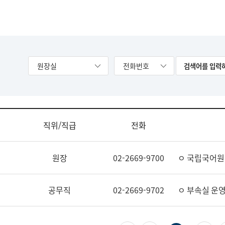
원장실
전화번호
직위/직급
전화
원장
02-2669-9700
ㅇ 국립국어원
공무직
02-2669-9702
ㅇ 부속실 운