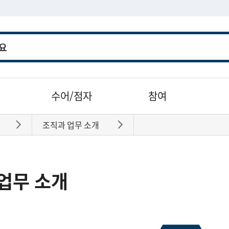
수어/점자
참여
조직과 업무 소개
바로가기
바로가기
업무 소개