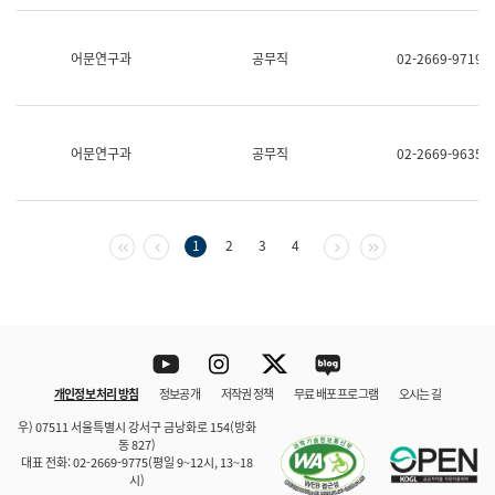
보
과
한
어문연구과
공무직
02-2669-9719
국
어
진
흥
과
어문연구과
공무직
02-2669-9635
수
어
점
자
진
첫 페이지
이전 페이지
다음 페이지
마지막 페이지
1
2
3
4
흥
과
Youtube
Instagram
Twitter
blog
개인정보 처리 방침
정보공개
저작권 정책
무료 배포 프로그램
오시는 길
바로 가기
문체부와 소속기관
우) 07511 서울특별시 강서구 금낭화로 154(방화
동 827)
대표 전화: 02-2669-9775(평일 9~12시, 13~18
시)