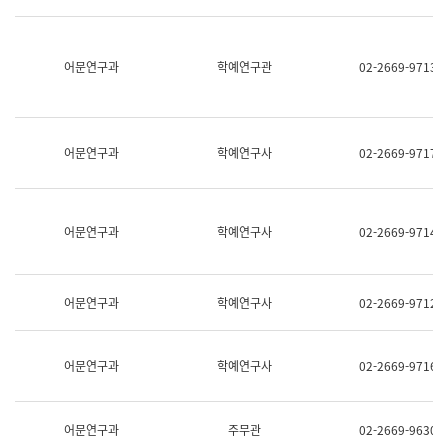
명,
교
직
육
위/
연
직
어문연구과
학예연구관
02-2669-9713
수
급,
과
전
어
화,
문
담
연
당
구
어문연구과
학예연구사
02-2669-9717
업
실
무)
어
문
연
어문연구과
학예연구사
02-2669-9714
구
과
어
문
어문연구과
학예연구사
02-2669-9712
연
구
과
(사
어문연구과
학예연구사
02-2669-9716
전
팀)
언
어
어문연구과
주무관
02-2669-9630
정