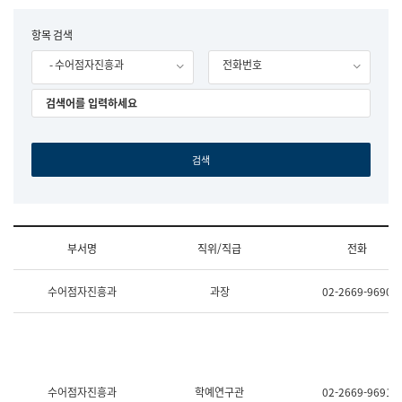
립
국
F
항목 검색
어
o
원
- 수어점자진흥과
전화번호
r
조
m
직
도
국
어
원
원
장
기
획
연
수
부서명
직위/직급
전화
부
기
조
획
수어점자진흥과
과장
02-2669-9690
직
운
및
영
업
과
무
공
소
공
개
언
(부
어
수어점자진흥과
학예연구관
02-2669-9691
서
과