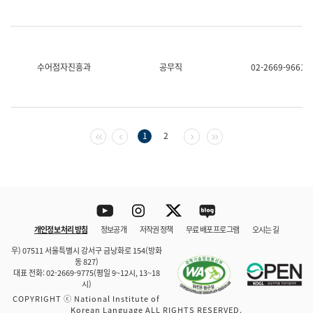
수어점자진흥과
공무직
02-2669-9661
첫 페이지
이전 페이지
다음 페이지
마지막 페이지
1
2
Youtube
Instagram
Twitter
blog
개인정보 처리 방침
정보공개
저작권 정책
무료 배포 프로그램
오시는 길
바로 가기
문체부와 소속기관
우) 07511 서울특별시 강서구 금낭화로 154(방화
동 827)
대표 전화: 02-2669-9775(평일 9~12시, 13~18
시)
COPYRIGHT ⓒ National Institute of
Korean Language ALL RIGHTS RESERVED.