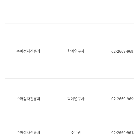
명,
교
직
육
위/
연
직
수
급,
과
전
어
화,
문
담
연
당
구
수어점자진흥과
학예연구사
02-2669-9698
업
실
무)
어
문
연
구
과
어
문
연
수어점자진흥과
학예연구사
02-2669-9696
구
과
(사
전
팀)
언
어
수어점자진흥과
주무관
02-2669-9613
정