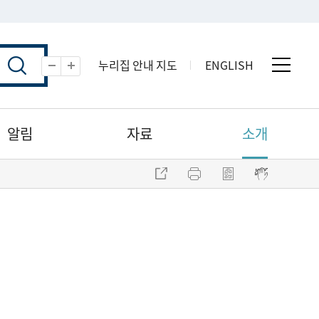
누리집 안내 지도
ENGLISH
전체 
축소
확대
알림
자료
소개
주소 복사
프린트
점자파일 내려받기
점자뷰어 보