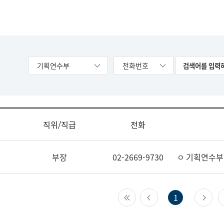
기획연수부
전화번호
직위/직급
전화
부장
02-2669-9730
ㅇ 기획연수부
첫 페이지
이전 페이지
다
1