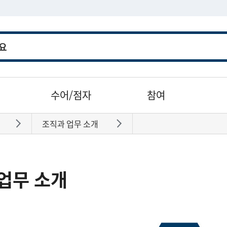
수어/점자
참여
조직과 업무 소개
바로가기
바로가기
업무 소개