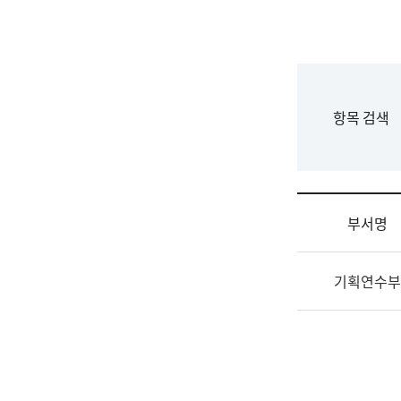
국
립
국
어
원
F
항목 검색
조
o
직
r
도
m
국
어
부서명
원
원
조
장
기획연수부
직
기
및
획
업
연
무
수
소
부
개
기