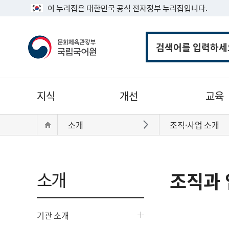
이 누리집은 대한민국 공식 전자정부 누리집입니다.
통
합
검
색
주
지식
개선
교육
메
뉴
현
Home
소개
조직·사업 소개
바로가기
재
위
치:
소개
조직과 
기관 소개