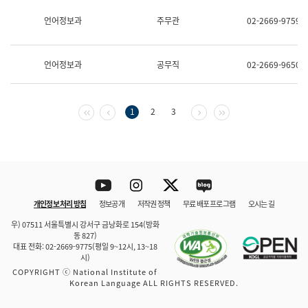
보
과
언어정보과
주무관
02-2669-9759
한
국
어
언어정보과
공무직
02-2669-9650
진
흥
과
수
첫 페이지
이전 페이지
다음 페이지
마지막 페이지
1
2
3
어
점
자
진
흥
과
Youtube
Instagram
Twitter
blog
개인정보 처리 방침
정보공개
저작권 정책
무료 배포 프로그램
오시는 길
바로 가기
문체부와 소속기관
우) 07511 서울특별시 강서구 금낭화로 154(방화
동 827)
대표 전화: 02-2669-9775(평일 9~12시, 13~18
시)
COPYRIGHT ⓒ National Institute of
Korean Language ALL RIGHTS RESERVED.