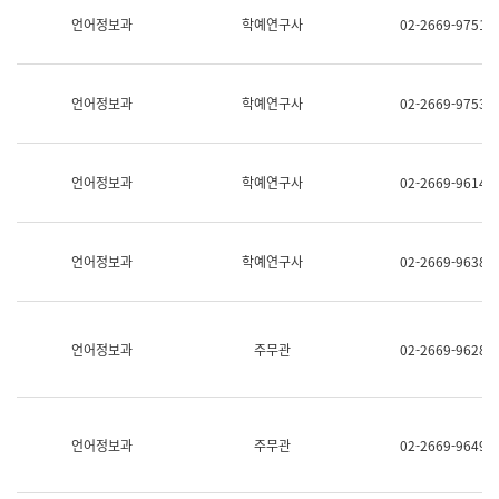
명,
교
언어정보과
학예연구사
02-2669-9751
직
육
위/
연
직
수
급,
과
언어정보과
학예연구사
02-2669-9753
전
어
화,
문
담
연
당
구
언어정보과
학예연구사
02-2669-9614
업
실
무)
어
문
연
언어정보과
학예연구사
02-2669-9638
구
과
어
문
연
언어정보과
주무관
02-2669-9628
구
과
(사
전
팀)
언어정보과
주무관
02-2669-9649
언
어
정