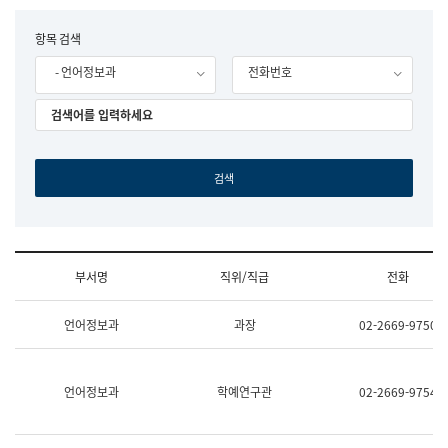
립
국
F
항목 검색
어
o
원
- 언어정보과
전화번호
r
조
m
직
도
국
어
원
원
장
기
획
연
수
부서명
직위/직급
전화
부
기
조
획
언어정보과
과장
02-2669-9750
직
운
및
영
업
과
무
공
언어정보과
학예연구관
02-2669-9754
소
공
개
언
(부
어
서
과