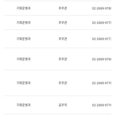
명,
교
직
기획운영과
주무관
02-2669-9780
육
위/
연
직
수
급,
과
기획운영과
주무관
02-2669-9779
전
어
화,
문
담
연
당
기획운영과
주무관
02-2669-9773
구
업
실
무)
어
문
연
기획운영과
주무관
02-2669-9768
구
과
어
문
연
구
기획운영과
주무관
02-2669-9778
과
(사
전
팀)
언
기획운영과
공무직
02-2669-9776
어
정