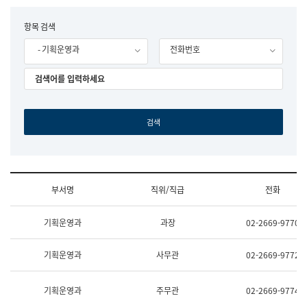
립
국
F
항목 검색
어
o
원
- 기획운영과
전화번호
r
조
m
직
도
국
어
원
원
장
기
획
연
수
부서명
직위/직급
전화
부
기
조
획
기획운영과
과장
02-2669-9770
직
운
및
영
업
과
기획운영과
사무관
02-2669-9772
무
공
소
공
개
언
기획운영과
주무관
02-2669-9774
(부
어
서
과