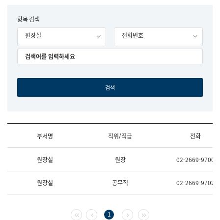
립
국
F
항목 검색
어
o
원
원장실
전화번호
r
조
m
직
도
국
어
원
원
장
기
획
연
수
부서명
직위/직급
전화
부
기
조
획
원장실
원장
02-2669-9700
직
운
및
영
업
과
원장실
공무직
02-2669-9702
무
공
소
공
개
언
(부
어
첫 페이지
이전 페이지
다음 페이지
마지막 페이지
1
서
과