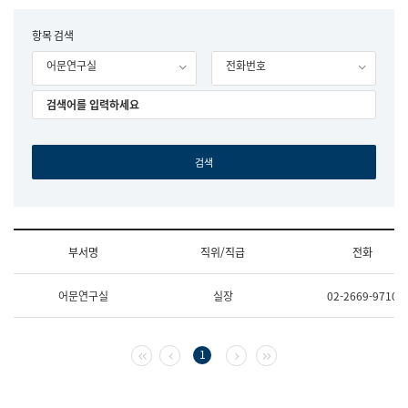
립
국
F
항목 검색
어
o
원
어문연구실
전화번호
r
조
m
직
도
국
어
원
원
장
기
획
연
수
부서명
직위/직급
전화
부
기
조
획
어문연구실
실장
02-2669-9710
직
운
및
영
업
과
무
공
첫 페이지
이전 페이지
다음 페이지
마지막 페이지
1
소
공
개
언
(부
어
서
과