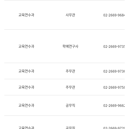
명,
교
직
육
위/
연
교육연수과
사무관
02-2669-9684
직
수
급,
과
전
어
화,
문
담
연
당
구
교육연수과
학예연구사
02-2669-9735
업
실
무)
어
문
연
구
교육연수과
주무관
02-2669-9736
과
어
문
교육연수과
주무관
02-2669-9758
연
구
과
(사
교육연수과
공무직
02-2669-9662
전
팀)
언
어
정
교육연수과
공무직
02-2669-9729