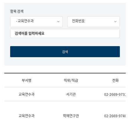
립
국
F
항목 검색
어
o
원
- 교육연수과
전화번호
r
조
m
직
도
국
어
원
원
장
기
획
연
수
부서명
직위/직급
전화
부
기
조
획
교육연수과
서기관
02-2669-9731
직
운
및
영
업
과
무
공
소
공
교육연수과
학예연구관
02-2669-9740
개
언
(부
어
서
과