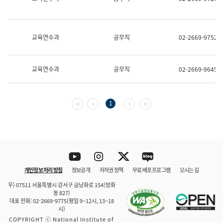
보
과
한
국
교육연수과
공무직
02-2669-9752
어
진
흥
과
교육연수과
공무직
02-2669-9645
수
어
점
자
첫 페이지
이전 페이지
다음 페이지
마지막 페이지
1
진
흥
과
Youtube
Instagram
Twitter
blog
개인정보 처리 방침
정보공개
저작권 정책
무료 배포 프로그램
오시는 길
바로 가기
문체부와 소속기관
우) 07511 서울특별시 강서구 금낭화로 154(방화
동 827)
대표 전화: 02-2669-9775(평일 9~12시, 13~18
시)
COPYRIGHT ⓒ National Institute of