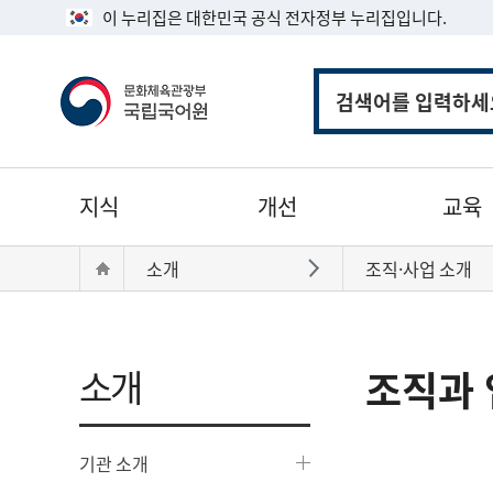
이 누리집은 대한민국 공식 전자정부 누리집입니다.
통
합
검
색
주
지식
개선
교육
메
뉴
현
Home
소개
조직·사업 소개
바로가기
재
위
치:
소개
조직과 
기관 소개