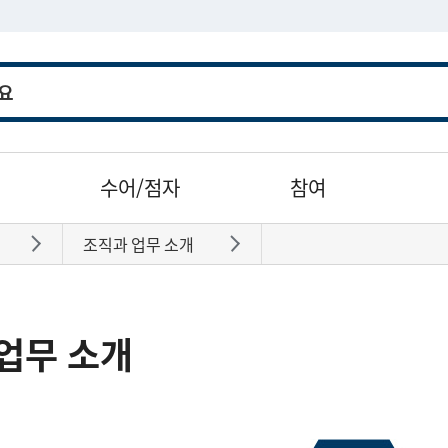
수어/점자
참여
조직과 업무 소개
바로가기
바로가기
업무 소개