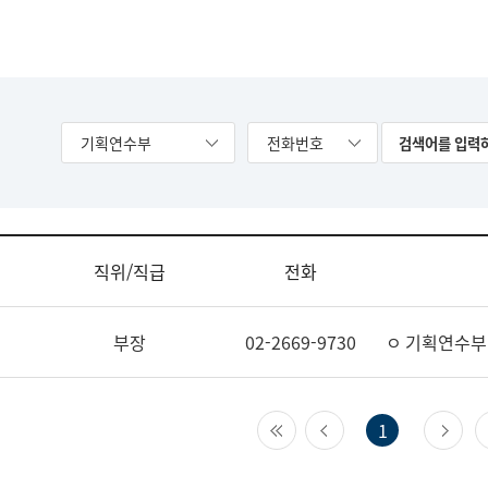
기획연수부
전화번호
직위/직급
전화
부장
02-2669-9730
ㅇ 기획연수부
첫 페이지
이전 페이지
다
1