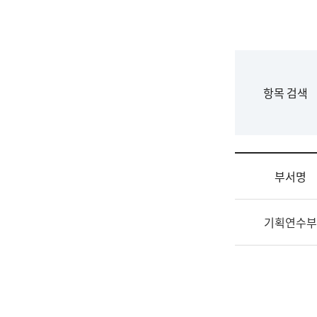
국
립
국
어
원
F
항목 검색
조
o
직
r
도
m
국
어
부서명
원
원
조
장
기획연수부
직
기
및
획
업
연
무
수
소
부
개
기