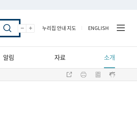
누리집 안내 지도
ENGLISH
전체 
축소
확대
알림
자료
소개
주소 복사
프린트
점자파일 내려받기
점자뷰어 보