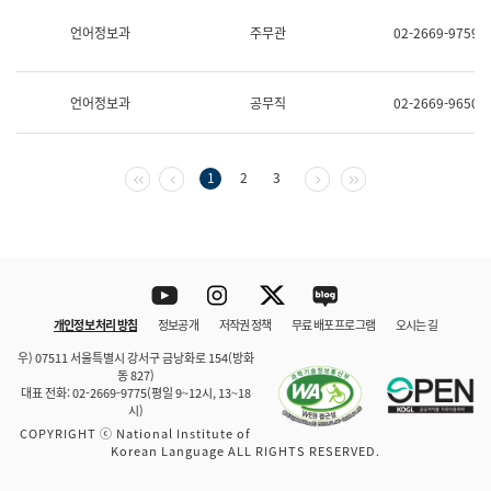
보
과
언어정보과
주무관
02-2669-9759
한
국
어
언어정보과
공무직
02-2669-9650
진
흥
과
수
첫 페이지
이전 페이지
다음 페이지
마지막 페이지
1
2
3
어
점
자
진
흥
과
Youtube
Instagram
Twitter
blog
개인정보 처리 방침
정보공개
저작권 정책
무료 배포 프로그램
오시는 길
바로 가기
문체부와 소속기관
우) 07511 서울특별시 강서구 금낭화로 154(방화
동 827)
대표 전화: 02-2669-9775(평일 9~12시, 13~18
시)
COPYRIGHT ⓒ National Institute of
Korean Language ALL RIGHTS RESERVED.