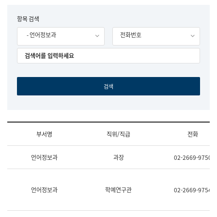
립
국
F
항목 검색
어
o
원
- 언어정보과
전화번호
r
조
m
직
도
국
어
원
원
장
기
획
연
수
부서명
직위/직급
전화
부
기
조
획
언어정보과
과장
02-2669-9750
직
운
및
영
업
과
무
공
언어정보과
학예연구관
02-2669-9754
소
공
개
언
(부
어
서
과