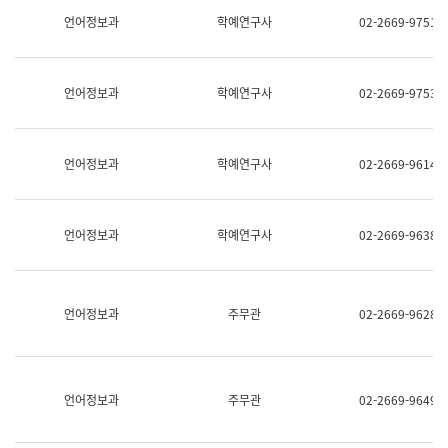
명,
교
언어정보과
학예연구사
02-2669-9751
직
육
위/
연
직
수
급,
과
언어정보과
학예연구사
02-2669-9753
전
어
화,
문
담
연
당
구
언어정보과
학예연구사
02-2669-9614
업
실
무)
어
문
연
언어정보과
학예연구사
02-2669-9638
구
과
어
문
연
언어정보과
주무관
02-2669-9628
구
과
(사
전
팀)
언어정보과
주무관
02-2669-9649
언
어
정