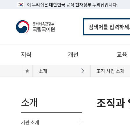
이 누리집은 대한민국 공식 전자정부 누리집입니다.
통
합
검
색
주
지식
개선
교육
메
뉴
현
Home
소개
조직·사업 소개
바로가기
재
위
치:
소개
조직과 
기관 소개