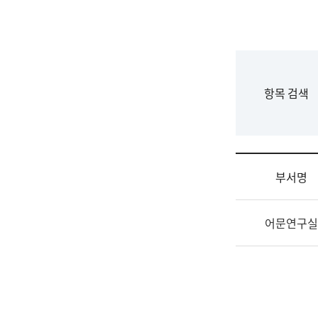
국
립
국
어
원
F
항목 검색
조
o
직
r
도
m
국
어
부서명
원
원
조
장
어문연구실
직
기
및
획
업
연
무
수
소
부
개
기