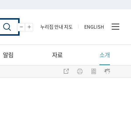
누리집 안내 지도
ENGLISH
전체 
축소
확대
알림
자료
소개
주소 복사
프린트
점자파일 내려받기
점자뷰어 보