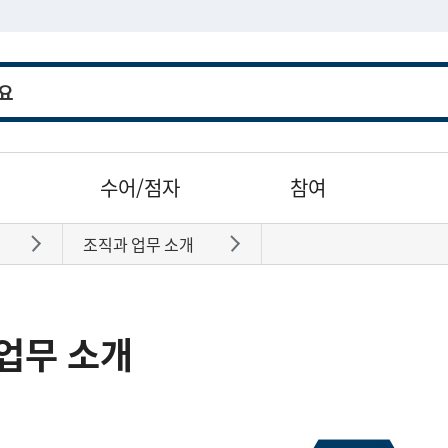
수어/점자
참여
조직과 업무 소개
바로가기
바로가기
업무 소개