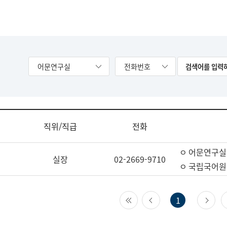
어문연구실
전화번호
직위/직급
전화
ㅇ 어문연구실
실장
02-2669-9710
ㅇ 국립국어원
첫 페이지
이전 페이지
다
1